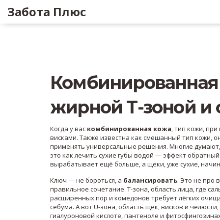
Забота Плюс
Комбинированная к
жирной Т-зоной и
Когда у вас
комбинированная кожа
,
тип кожи, при
висками
. Также известна как
смешанный тип кожи
, 
применять универсальные решения.
Многие думают, 
это как лечить сухие губы водой — эффект обратный
вырабатывает ещё больше, а щеки, уже сухие, начи
Ключ — не бороться, а
балансировать
. Это не про
правильное сочетание.
Т-зона
,
область лица, где са
расширенных пор и комедонов
требует лёгких очища
себума. А вот
U-зона
,
область щёк, висков и челюсти,
гиалуроновой кислоте, пантеноле и фитосфингозина