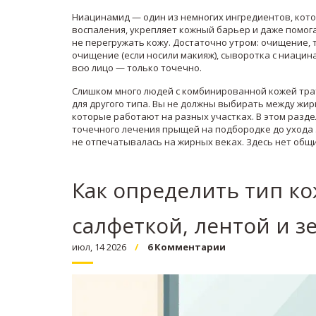
Ниацинамид — один из немногих ингредиентов, кото
воспаления, укрепляет кожный барьер и даже помога
не перегружать кожу. Достаточно утром: очищение,
очищение (если носили макияж), сыворотка с ниацина
всю лицо — только точечно.
Слишком много людей с комбинированной кожей трат
для другого типа. Вы не должны выбирать между жи
которые работают на разных участках. В этом разд
точечного лечения прыщей на подбородке до ухода за
не отпечатывалась на жирных веках. Здесь нет общи
Как определить тип ко
салфеткой, лентой и з
июл, 14 2026
6 Комментарии