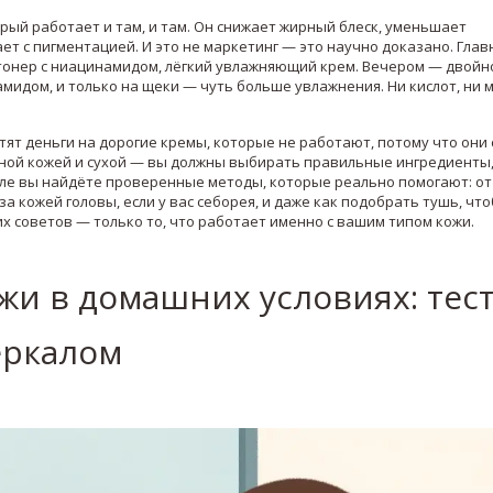
рый работает и там, и там. Он снижает жирный блеск, уменьшает
ет с пигментацией. И это не маркетинг — это научно доказано. Гла
 тонер с ниацинамидом, лёгкий увлажняющий крем. Вечером — двойн
мидом, и только на щеки — чуть больше увлажнения. Ни кислот, ни 
ят деньги на дорогие кремы, которые не работают, потому что они
рной кожей и сухой — вы должны выбирать правильные ингредиенты
еле вы найдёте проверенные методы, которые реально помогают: от
 кожей головы, если у вас себорея, и даже как подобрать тушь, чт
х советов — только то, что работает именно с вашим типом кожи.
жи в домашних условиях: тес
еркалом