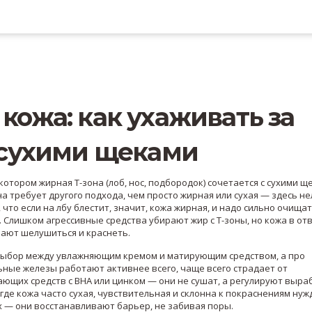
ожа: как ухаживать за
 сухими щеками
 котором жирная Т-зона (лоб, нос, подбородок) сочетается с сухими щ
она требует другого подхода, чем просто жирная или сухая — здесь не
что если на лбу блестит, значит, кожа жирная, и надо сильно очищат
. Слишком агрессивные средства убирают жир с Т-зоны, но кожа в от
нают шелушиться и краснеть.
 выбор между увлажняющим кремом и матирующим средством, а про
льные железы работают активнее всего, чаще всего страдает от
ющих средств с BHA или цинком — они не сушат, а регулируют выра
 где кожа часто сухая, чувствительная и склонна к покраснениям
нужд
х — они восстанавливают барьер, не забивая поры.