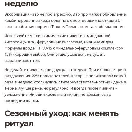
неделю
Эксфолиация - это не про агрессию. Это про мягкое обновление.
Комбинированная кожа склонна к омертвевшим клеткам в U-
зоне и забитым порам в Т-зоне. Пилинг помогает обеим зонам.
Используйте мягкие химические пилинги: с миндальной
кислотой (5-10%), феруловыми кислотами, ниацинамидом.
Формулы вроде iF.P.B3-15 с миндально-феруловым комплексом
15% - хороший выбор. Они отшелушивают, не сушат,
выравнивают тон.
Не делайте пилинг чаще двух раз в неделю. Три и больше - риск
раздражения. 22% пользователей, которые пилинговали кожу 3
раза в неделю, столкнулись с гиперчувствительностью - даже в
Т-зоне. Лучше реже, но регулярно. И всегда после пилинга -
увлажнение. Ни один кислотный пилинг не должен быть
последним шагом.
Сезонный уход: как менять
ритуал