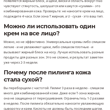
появляется жирный блеск, а щеки, виски и область вокруг глаз
чувствуют стянутость, шелушатся или кажутся «сухими» - это
комбинированная кожа. Проверьте: не наносите крем на лицо,
подождите 4 часа. Если зона Т жирная, а U - сухая - это ваш тип.
Можно ли использовать один
крем на все лицо?
Можно, но не эффективно. Универсальные кремы либо слишком
легкие - и не увлажняют щеки, либо слишком плотные - и
вызывают жирный блеск на носу. Лучше использовать разные
продукты для разных зон. Это не сложно, и результат заметен
уже через 2-3 недели.
Почему после пилинга кожа
стала сухой?
Вы переборщили с частотой. Пилинг 3 раза в неделю - слишком
много для комбинированной кожи. Даже если Т-зона жирная,
она не защищена от пересушивания. Ограничьтесь 1-2 разами
в неделю. После пилинга обязательно наносите увлажняющую
сыворотку и крем. Кислоты не должны быть последним шагом.