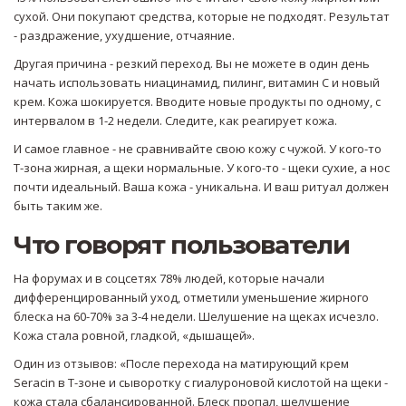
сухой. Они покупают средства, которые не подходят. Результат
- раздражение, ухудшение, отчаяние.
Другая причина - резкий переход. Вы не можете в один день
начать использовать ниацинамид, пилинг, витамин С и новый
крем. Кожа шокируется. Вводите новые продукты по одному, с
интервалом в 1-2 недели. Следите, как реагирует кожа.
И самое главное - не сравнивайте свою кожу с чужой. У кого-то
Т-зона жирная, а щеки нормальные. У кого-то - щеки сухие, а нос
почти идеальный. Ваша кожа - уникальна. И ваш ритуал должен
быть таким же.
Что говорят пользователи
На форумах и в соцсетях 78% людей, которые начали
дифференцированный уход, отметили уменьшение жирного
блеска на 60-70% за 3-4 недели. Шелушение на щеках исчезло.
Кожа стала ровной, гладкой, «дышащей».
Один из отзывов: «После перехода на матирующий крем
Seracin в Т-зоне и сыворотку с гиалуроновой кислотой на щеки -
кожа стала сбалансированной. Блеск пропал, шелушение