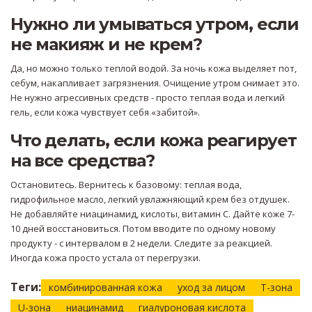
Нужно ли умываться утром, если
не макияж и не крем?
Да, но можно только теплой водой. За ночь кожа выделяет пот,
себум, накапливает загрязнения. Очищение утром снимает это.
Не нужно агрессивных средств - просто теплая вода и легкий
гель, если кожа чувствует себя «забитой».
Что делать, если кожа реагирует
на все средства?
Остановитесь. Вернитесь к базовому: теплая вода,
гидрофильное масло, легкий увлажняющий крем без отдушек.
Не добавляйте ниацинамид, кислоты, витамин С. Дайте коже 7-
10 дней восстановиться. Потом вводите по одному новому
продукту - с интервалом в 2 недели. Следите за реакцией.
Иногда кожа просто устала от перегрузки.
Теги:
комбинированная кожа
уход за лицом
Т-зона
U-зона
ниацинамид
гиалуроновая кислота