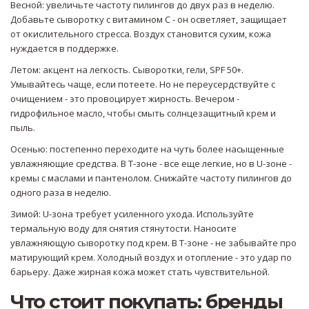
Весной: увеличьте частоту пилингов до двух раз в неделю.
Добавьте сыворотку с витамином С - он осветляет, защищает
от окислительного стресса. Воздух становится сухим, кожа
нуждается в поддержке.
Летом: акцент на легкость. Сыворотки, гели, SPF 50+.
Умывайтесь чаще, если потеете. Но не переусердствуйте с
очищением - это провоцирует жирность. Вечером -
гидрофильное масло, чтобы смыть солнцезащитный крем и
пыль.
Осенью: постепенно переходите на чуть более насыщенные
увлажняющие средства. В Т-зоне - все еще легкие, но в U-зоне -
кремы с маслами и пантенолом. Снижайте частоту пилингов до
одного раза в неделю.
Зимой: U-зона требует усиленного ухода. Используйте
термальную воду для снятия стянутости. Наносите
увлажняющую сыворотку под крем. В Т-зоне - не забывайте про
матирующий крем. Холодный воздух и отопление - это удар по
барьеру. Даже жирная кожа может стать чувствительной.
Что стоит покупать: бренды