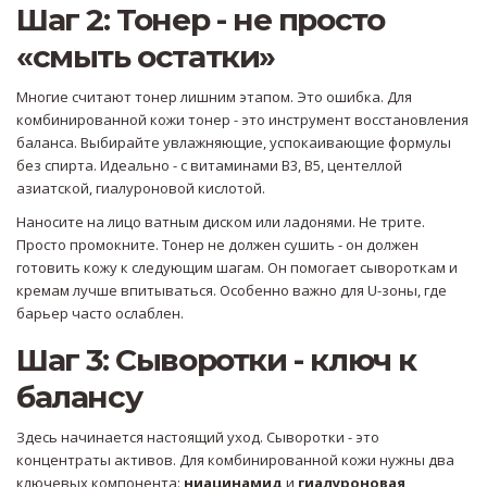
Шаг 2: Тонер - не просто
«смыть остатки»
Многие считают тонер лишним этапом. Это ошибка. Для
комбинированной кожи тонер - это инструмент восстановления
баланса. Выбирайте увлажняющие, успокаивающие формулы
без спирта. Идеально - с витаминами B3, B5, центеллой
азиатской, гиалуроновой кислотой.
Наносите на лицо ватным диском или ладонями. Не трите.
Просто промокните. Тонер не должен сушить - он должен
готовить кожу к следующим шагам. Он помогает сывороткам и
кремам лучше впитываться. Особенно важно для U-зоны, где
барьер часто ослаблен.
Шаг 3: Сыворотки - ключ к
балансу
Здесь начинается настоящий уход. Сыворотки - это
концентраты активов. Для комбинированной кожи нужны два
ключевых компонента:
ниацинамид
и
гиалуроновая