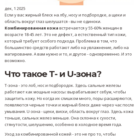
дек, 1 2025
Если у вас жирный блеск на лбу, носу и подбородке, а щеки и
область вокруг глаз шелушатся - вы не одиноки.
Комбинированная кожа
встречается у 55-60% женщин в
возрасте 18-45 лет. Это не дефект, а естественный тип кожи,
который требует особого подхода. Проблема в том, что
большинство средств работают либо на увлажнение, либо на
матирование. А вам нужно и то, и другое - одновременно. И это
возможно.
Что такое Т- и U-зона?
Т-зона - это лоб, нос и подбородок. Здесь сальные железы
работают как мощные насосы: вырабатывают себум, чтобы
защитить кожу. Но когда их слишком много, поры расширяются,
появляются черные точки и жирный блеск даже через час после
умывания. U-зона - щеки, виски, область вокруг глаз. Здесь кожа
тоньше, сальных желез меньше. Она склонна к сухости,
стянутости, шелушению, особенно в холодное время года.
Уход за комбинированной кожей - это не про то, чтобы