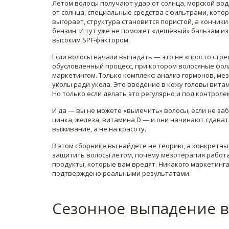
Летом волосы получают удар от солнца, морской вод
от солнца
,
специальные средства с фильтрами, кот
выгорает, структура становится пористой, а кончики
бензин. И тут уже не поможет «дешёвый» бальзам из
высоким SPF-фактором.
Если волосы начали выпадать — это не «просто стре
обусловленный процесс, при котором волосяные фо
маркетингом. Только комплекс: анализ гормонов, ме
уколы ради укола. Это введение в кожу головы вит
Но только если делать это регулярно и под контроле
И да — вы не можете «вылечить» волосы, если не заб
цинка, железа, витамина D — и они начинают сдавать
выживание, а не на красоту.
В этом сборнике вы найдёте не теорию, а конкретные
защитить волосы летом, почему мезотерапия работа
продукты, которые вам вредят. Никакого маркетинга
подтверждено реальными результатами.
Сезонное выпадение в