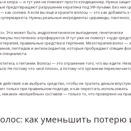
ы и хлора — и тут уже не поможет просто кондиционер. Нужна
защит
орые предотвращают разрушение кератина под УФ-лучами
. Без них ц
 — как солома. А если вы ещё и красите волосы — это как добавить к
 супермаркета. Нужны реальные ингредиенты: церамиды, пантенол, 
сс». Это может быть
андрогенетическое выпадение
,
генетически
лликулы постепенно атрофируются
. И тут уже не помогут «чудо-средст
зотерапия, правильные средства и терпение. Мезотерапия волос — э
аминов, пептидов и антиоксидантов, которые пробуждают спящие фо
м специалиста.
отитесь о питании. Волосы — это отражение того, что вы едите. Нех
ся. Не потому что «всё плохо», а потому что организм переключаетс
 действия: как выбрать средство, чтобы не тратить деньги впустую,
ет только при правильном подходе, и как перестать использовать
, никаких «волшебных» составов — только то, что проверено на пра
олос: как уменьшить потерю 