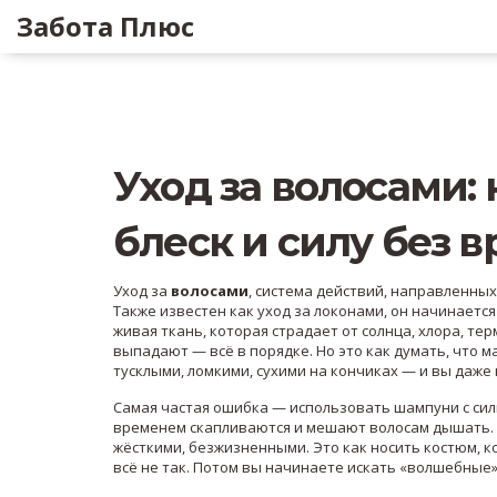
Забота Плюс
Уход за волосами: 
блеск и силу без в
Уход за
волосами
,
система действий, направленных 
Также известен как
уход за локонами
, он начинается
живая ткань, которая страдает от солнца, хлора, т
выпадают — всё в порядке. Но это как думать, что м
тусклыми, ломкими, сухими на кончиках — и вы даже
Самая частая ошибка — использовать шампуни с
си
временем скапливаются и мешают волосам дышать
жёсткими, безжизненными. Это как носить костюм, к
всё не так. Потом вы начинаете искать «волшебные»