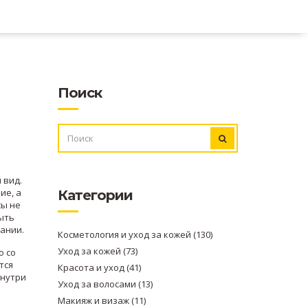
Поиск
ИСКАТЬ:
й вид
.
ие, а
Категории
сы не
быть
вании.
Косметология и уход за кожей
(130)
Уход за кожей
(73)
о со
тся
Красота и уход
(41)
внутри
Уход за волосами
(13)
Макияж и визаж
(11)