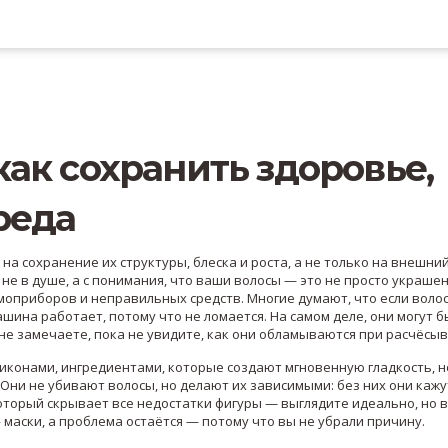
как сохранить здоровье,
реда
на сохранение их структуры, блеска и роста, а не только на внешни
 не в душе, а с понимания, что ваши волосы — это не просто украшен
ермоприборов и неправильных средств.
Многие думают, что если воло
ашина работает, потому что не ломается. На самом деле, они могут 
 не замечаете, пока не увидите, как они обламываются при расчёсы
ликонами
,
ингредиентами, которые создают мгновенную гладкость, н
. Они не убивают волосы, но делают их зависимыми: без них они кажу
оторый скрывает все недостатки фигуры — выглядите идеально, но 
 маски, а проблема остаётся — потому что вы не убрали причину.