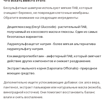
Что искать вместо этого:
Бессульфатные шампуни используют мягкие ПАВ, которые
очищают бережно, не повреждая клеточные мембраны.
Обратите внимание на следующие ингредиенты:
Децилглюкозид (Decyl Glucoside)
- растительный ПАВ,
получаемый из кокосового масла и глюкозы. Один из самых
безопасных вариантов.
Лаурилсульфоацетат натрия
- более мягкая альтернатива
лаурилсульфату натрия.
Кокамидопропилбетаин
- амфотерный ПАВ, который смягчает
действие других компонентов и снижает раздражение.
Экстракт мыльного корня (Saponaria Officinalis) - природное
моющее средство.
Дополнительно ищите успокаивающие добавки: сок алоэ вера,
пантенол, экстракт пальмарии или натуральные масла (жожоба,
виноградной косточки). Они помогают восстановить баланс
влаги и снять воспаление.