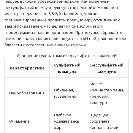
чешуек волоса и обезвоживанию кожи. Качественный
бессульфатный шампунь для чувствительной кожи должен
иметь pH в диапазоне
5,5-6,0
. Например, многие
специализированные продукты позиционируются именно с
таким показателем, что делает их физиологически
совместимыми с нашим организмом. При покупке обращайте
внимание на указания производителя о pH-нейтральности или
близости к естественным значениям кожи.
Сравнение сульфатных и бессульфатных шампуней
Сульфатный
Бессульфатный
Характеристика
шампунь
шампунь
Малое
Обильная,
количество пены,
Пенообразование
густая пена
кремовая
текстура
Глубокое,
Щадящее,
Очищение
удаляет весь
сохраняет
жир
липидный слой