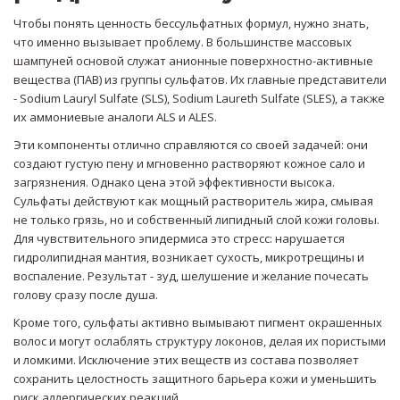
Чтобы понять ценность бессульфатных формул, нужно знать,
что именно вызывает проблему. В большинстве массовых
шампуней основой служат анионные поверхностно-активные
вещества (ПАВ) из группы сульфатов. Их главные представители
-
Sodium Lauryl Sulfate (SLS)
,
Sodium Laureth Sulfate (SLES)
, а также
их аммониевые аналоги ALS и ALES.
Эти компоненты отлично справляются со своей задачей: они
создают густую пену и мгновенно растворяют кожное сало и
загрязнения. Однако цена этой эффективности высока.
Сульфаты действуют как мощный растворитель жира, смывая
не только грязь, но и собственный липидный слой кожи головы.
Для чувствительного эпидермиса это стресс: нарушается
гидролипидная мантия, возникает сухость, микротрещины и
воспаление. Результат - зуд, шелушение и желание почесать
голову сразу после душа.
Кроме того, сульфаты активно вымывают пигмент окрашенных
волос и могут ослаблять структуру локонов, делая их пористыми
и ломкими. Исключение этих веществ из состава позволяет
сохранить целостность защитного барьера кожи и уменьшить
риск аллергических реакций.