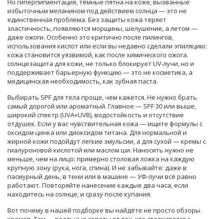
Но
гиперпигментация
,
тёмные пятна на коже, вызванные
избыточным меланином под действием солнца
— это не
единственная проблема. Без защиты кожа теряет
эластичность, появляются морщины, шелушение, а летом —
даже ожоги. Особенно это критично после пилингов,
использования кислот или если вы недавно сделали эпиляцию:
кожа становится уязвимой, как после химического ожога.
солнцезащита для кожи
,
не только блокирует UV-лучи, но и
поддерживает барьерную функцию
— это не косметика, а
медицинская необходимость, как зубная паста.
Выбирать SPF для тела проще, чем кажется. Не нужно брать
самый дорогой или ароматный. Главное — SPF 30 или выше,
широкий спектр (UVA+UVB), водостойкость и отсутствие
отдушек. Если у вас чувствительная кожа — ищите формулы с
оксидом цинка или диоксидом титана. Для нормальной и
жирной кожи подойдут легкие эмульсии, а для сухой — кремы с
гиалуроновой кислотой или маслом ши. Наносить нужно не
меньше, чем на лицо: примерно столовая ложка на каждую
крупную зону (рука, нога, спина). И не забывайте: даже в
пасмурный день, в тени или в машине — УФ-лучи всё равно
работают. Повторяйте нанесение каждые два часа, если
находитесь на солнце, и сразу после купания.
Вот почему в нашей подборке вы найдёте не просто обзоры