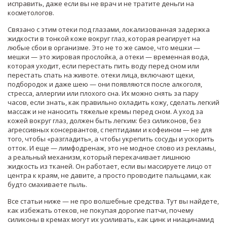
исправить, даже если вы не врач и не тратите деньги на
косметологов.
Связано с этим
отеки под глазами
,
локализованная задержка
жидкости в тонкой коже вокруг глаз, которая реагирует на
любые сбои в организме
. Это не то же самое, что мешки —
мешки — это жировая прослойка, а отеки — временная вода,
которая уходит, если перестать пить воду перед сном или
перестать спать на животе.
отеки лица
,
включают щеки,
подбородок и даже шею — они появляются после алкоголя,
стресса, аллергии или плохого сна
. Их можно снять за пару
часов, если знать, как правильно охладить кожу, сделать легкий
массаж и не наносить тяжелые кремы перед сном.
А
уход за
кожей вокруг глаз
,
должен быть легким: без силиконов, без
агрессивных консервантов, с пептидами и кофеином — не для
того, чтобы «разгладить», а чтобы укрепить сосуды и ускорить
отток
.
И еще —
лимфодренаж
,
это не модное слово из рекламы,
а реальный механизм, который перекачивает лишнюю
жидкость из тканей
. Он работает, если вы массируете лицо от
центра к краям, не давите, а просто проводите пальцами, как
будто смахиваете пыль.
Все статьи ниже — не про волшебные средства. Тут вы найдете,
как избежать отеков, не покупая дорогие патчи, почему
силиконы в кремах могут их усиливать, как цинк и ниацинамид