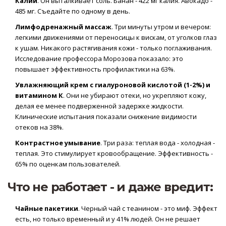
Калий
. Он выталкивает соль. Банан - 422 мг калия. Авокадо -
485 мг. Съедайте по одному в день.
Лимфодренажный массаж
. Три минуты утром и вечером:
легкими движениями от переносицы к вискам, от уголков глаз
к ушам. Никакого растягивания кожи - только поглаживания.
Исследование профессора Морозова показало: это
повышает эффективность профилактики на 63%.
Увлажняющий крем с гиалуроновой кислотой (1-2%) и
витамином К
. Они не убирают отеки, но укрепляют кожу,
делая ее менее подверженной задержке жидкости.
Клинические испытания показали снижение видимости
отеков на 38%.
Контрастное умывание
. Три раза: теплая вода - холодная -
теплая. Это стимулирует кровообращение. Эффективность -
65% по оценкам пользователей.
Что не работает - и даже вредит:
Чайные пакетики
. Черный чай с теанином - это миф. Эффект
есть, но только временный и у 41% людей. Он не решает