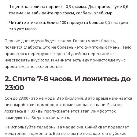
1 щепотка соли на порцию = 0,3 грамма. Два приема - уже 0,6
грамма. Не забывайте про соусы, колбасы, хлеб, сыр.
Читайте этикетки. Если в 100 г продукта больше 0,5 г натрия -
это уже много.
Первые две недели будет тяжело. Голова может болеть,
появится слабость. Это не болезнь - это симптомы отмены. Тело
привыкло к перегрузке. Через 14 дней вы перестанете
чувствовать вкус соли. И начнете есть еду по-настоящему - с
ароматом, а не с соленостью.
2. Спите 7-8 часов. И ложитесь до
23:00
Сон до 23:00 - это не мода. Это биология. В это время начинается
пик выработки гормонов, которые очищают ткани. Если вы
ложитесь в 1:00 - вы пропускаете этот этап. Лимфоотток
замедляется. Вода застаивается.
Не используйте телефоны за час до сна. Синий свет подавляет
мелатонин - гормон сна. Без него вы не попадаете в глубокие