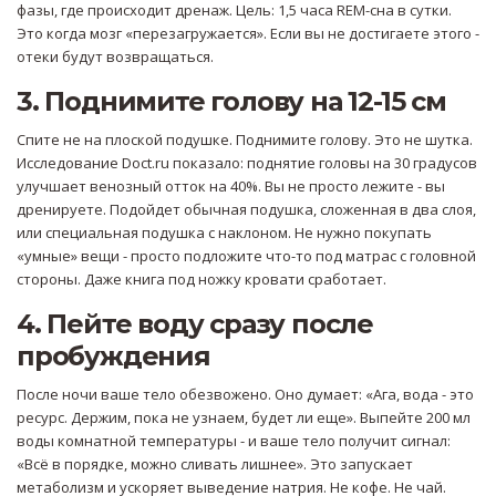
фазы, где происходит дренаж. Цель: 1,5 часа REM-сна в сутки.
Это когда мозг «перезагружается». Если вы не достигаете этого -
отеки будут возвращаться.
3. Поднимите голову на 12-15 см
Спите не на плоской подушке. Поднимите голову. Это не шутка.
Исследование Doct.ru показало: поднятие головы на 30 градусов
улучшает венозный отток на 40%. Вы не просто лежите - вы
дренируете. Подойдет обычная подушка, сложенная в два слоя,
или специальная подушка с наклоном. Не нужно покупать
«умные» вещи - просто подложите что-то под матрас с головной
стороны. Даже книга под ножку кровати сработает.
4. Пейте воду сразу после
пробуждения
После ночи ваше тело обезвожено. Оно думает: «Ага, вода - это
ресурс. Держим, пока не узнаем, будет ли еще». Выпейте 200 мл
воды комнатной температуры - и ваше тело получит сигнал:
«Всё в порядке, можно сливать лишнее». Это запускает
метаболизм и ускоряет выведение натрия. Не кофе. Не чай.