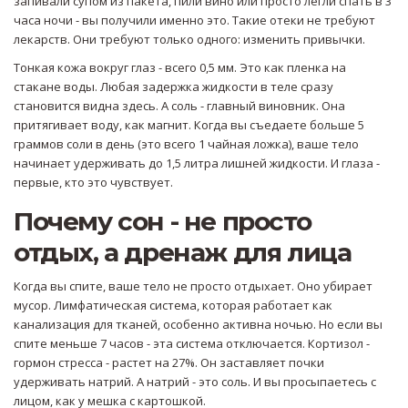
запивали супом из пакета, пили вино или просто легли спать в 3
часа ночи - вы получили именно это. Такие отеки не требуют
лекарств. Они требуют только одного: изменить привычки.
Тонкая кожа вокруг глаз - всего 0,5 мм. Это как пленка на
стакане воды. Любая задержка жидкости в теле сразу
становится видна здесь. А соль - главный виновник. Она
притягивает воду, как магнит. Когда вы съедаете больше 5
граммов соли в день (это всего 1 чайная ложка), ваше тело
начинает удерживать до 1,5 литра лишней жидкости. И глаза -
первые, кто это чувствует.
Почему сон - не просто
отдых, а дренаж для лица
Когда вы спите, ваше тело не просто отдыхает. Оно убирает
мусор. Лимфатическая система, которая работает как
канализация для тканей, особенно активна ночью. Но если вы
спите меньше 7 часов - эта система отключается. Кортизол -
гормон стресса - растет на 27%. Он заставляет почки
удерживать натрий. А натрий - это соль. И вы просыпаетесь с
лицом, как у мешка с картошкой.