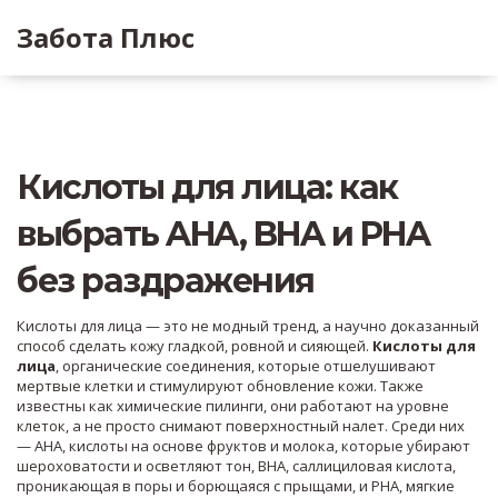
Забота Плюс
Кислоты для лица: как
выбрать AHA, BHA и PHA
без раздражения
Кислоты для лица — это не модный тренд, а научно доказанный
способ сделать кожу гладкой, ровной и сияющей.
Кислоты для
лица
,
органические соединения, которые отшелушивают
мертвые клетки и стимулируют обновление кожи
. Также
известны как
химические пилинги
, они работают на уровне
клеток, а не просто снимают поверхностный налет.
Среди них
—
AHA
,
кислоты на основе фруктов и молока, которые убирают
шероховатости и осветляют тон
,
BHA
,
саллициловая кислота,
проникающая в поры и борющаяся с прыщами
, и
PHA
,
мягкие