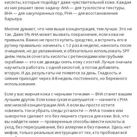
кислоты, которые подойдут даже чувствительной коже
. Каждая
из них решает свою задачу: AHA — для тусклости и текстуры,
BHA — для закупоренных пор, PHA — для восстановления
барьера.
Многие думают, что чем выше концентрация, тем лучше. Это не
так. Даже 5% AHA может вызвать покраснение, если кожа не
привыкла. Важно не просто купить средство, а встроить его в
рутину правильно: начинать с 1-2 раз в неделю, наносить после
очищения, но до увлажнения, и обязательно использовать SPF
днём. Нельзя сочетать кислоты с ретиноидами или грубыми
скрабами — это как дважды снять кожу с костей. Лучше сначала
научиться работать с одной кислотой, а потом добавлять
вторую. И да, результаты не появятся за день. Гладкость и
сияние приходят через 4-8 недель постоянного, но бережного
использования.
Если у вас жирная кожа с черными точками — BHA станет вашим
лучшим другом. Если кожа сухая и шелушится — начните с PHA
или низкой концентрации AHA. А если вы просто хотите
освежить тон и убрать следы усталости — AHA в тонике или
сыворотке сделают это без лишнего стресса для кожи. Всё, что
вы найдёте ниже — проверенные способы ввести кислоты в
уход, без пересушивания, без аллергии и без паники. Здесь нет
мифов, только реальные инструкции от тех, кто пробовал всё