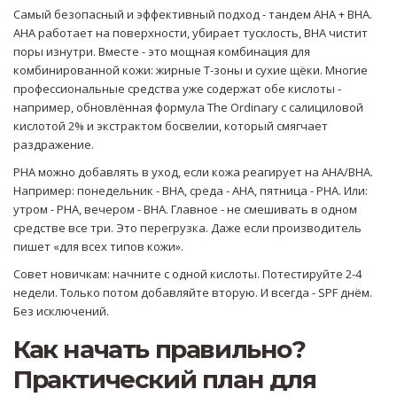
Самый безопасный и эффективный подход - тандем AHA + BHA.
AHA работает на поверхности, убирает тусклость, BHA чистит
поры изнутри. Вместе - это мощная комбинация для
комбинированной кожи: жирные Т-зоны и сухие щёки. Многие
профессиональные средства уже содержат обе кислоты -
например, обновлённая формула The Ordinary с салициловой
кислотой 2% и экстрактом босвелии, который смягчает
раздражение.
PHA можно добавлять в уход, если кожа реагирует на AHA/BHA.
Например: понедельник - BHA, среда - AHA, пятница - PHA. Или:
утром - PHA, вечером - BHA. Главное - не смешивать в одном
средстве все три. Это перегрузка. Даже если производитель
пишет «для всех типов кожи».
Совет новичкам: начните с одной кислоты. Потестируйте 2-4
недели. Только потом добавляйте вторую. И всегда - SPF днём.
Без исключений.
Как начать правильно?
Практический план для