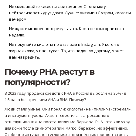
Не смешивайте кислоты с витамином С - они могут
нейтрализовать друг друга. Лучше: витамин С утром, кислоты
вечером.
Не ждите мгновенного результата. Кожа не «выгорает» за
неделю.
Не покупайте кислоты по отзывам в Instagram. У кого-то
жирная кожа, у вас - сухая. То, что подошло другому, может
вам навредить.
Почему PHA растут в
популярности?
В 2023 году продажи средств с PHA в России выросли на 35% - в
1,5 раза быстрее, чем AHA и BHA. Почему?
Люди стали умнее. Они поняли: кислоты - не «пилинг-экстремал»,
а инструмент ухода. Акцент сместился с агрессивного
отшелушивания на восстановление барьера. PHA - это как уход
для кожи после химиотерапии: мягко, бережно, но эффективно.
Особенно актуально в условиях загрязнённых городов, стресса,