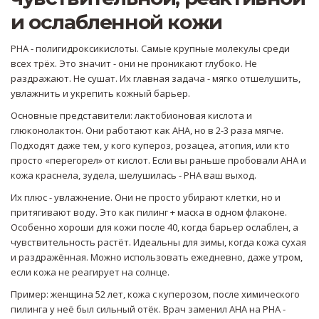
и ослабленной кожи
PHA - полигидроксикислоты. Самые крупные молекулы среди
всех трёх. Это значит - они не проникают глубоко. Не
раздражают. Не сушат. Их главная задача - мягко отшелушить,
увлажнить и укрепить кожный барьер.
Основные представители: лактобионовая кислота и
глюконолактон. Они работают как AHA, но в 2-3 раза мягче.
Подходят даже тем, у кого купероз, розацеа, атопия, или кто
просто «перегорел» от кислот. Если вы раньше пробовали AHA и
кожа краснела, зудела, шелушилась - PHA ваш выход.
Их плюс - увлажнение. Они не просто убирают клетки, но и
притягивают воду. Это как пилинг + маска в одном флаконе.
Особенно хороши для кожи после 40, когда барьер ослаблен, а
чувствительность растёт. Идеальны для зимы, когда кожа сухая
и раздражённая. Можно использовать ежедневно, даже утром,
если кожа не реагирует на солнце.
Пример: женщина 52 лет, кожа с куперозом, после химического
пилинга у неё был сильный отёк. Врач заменил AHA на PHA -