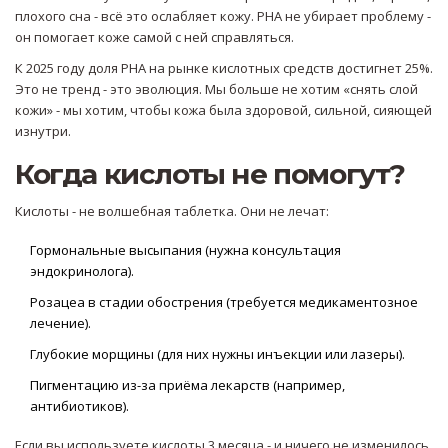
плохого сна - всё это ослабляет кожу. PHA не убирает проблему -
он помогает коже самой с ней справляться.
К 2025 году доля PHA на рынке кислотных средств достигнет 25%.
Это не тренд - это эволюция. Мы больше не хотим «снять слой
кожи» - мы хотим, чтобы кожа была здоровой, сильной, сияющей
изнутри.
Когда кислоты не помогут?
Кислоты - не волшебная таблетка. Они не лечат:
Гормональные высыпания (нужна консультация
эндокринолога).
Розацеа в стадии обострения (требуется медикаментозное
лечение).
Глубокие морщины (для них нужны инъекции или лазеры).
Пигментацию из-за приёма лекарств (например,
антибиотиков).
Если вы используете кислоты 3 месяца - и ничего не изменилось