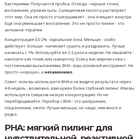
бактериями. Получается пробка. Отсюда - чёрные точки,
воспаления, угревая сыпь. Салициловая кислота растворяет
этот жир. Она не просто отшелушивает - она очищает изнутри.
Ещё она уменьшает воспаление. Это не просто пилинг - это
антиакне-терапия.
Концентрация 0,5-2% - идеальная зона. Меньше - слабо
действует. Больше - начинает сушить и раздражать. Лучше
начинать с 1%. Используйте её 2-3 раза в неделю. Не смывайте -
наносите как тоник или сыворотку. Если у вас жирная кожа с
постоянными высыпаниями, BHA - ваш основной инструмент. Не
просто «хорошо», а
незаменимо
.
Совет: если вы используете BHA и не видите результата через
4-6 недель - возможно, вам нужен более глубокий пилинг. Или вы
используете слишком низкую концентрацию. Но не
перебарщивайте. Перебор с BHA - это шелушение,
покраснение, ожоги. Лучше меньше, но чаще, чем много и
редко.
PHA: мягкий пилинг для
чувствительной, реактивной