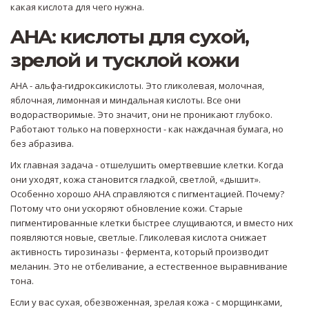
какая кислота для чего нужна.
AHA: кислоты для сухой,
зрелой и тусклой кожи
AHA - альфа-гидроксикислоты. Это гликолевая, молочная,
яблочная, лимонная и миндальная кислоты. Все они
водорастворимые. Это значит, они не проникают глубоко.
Работают только на поверхности - как наждачная бумага, но
без абразива.
Их главная задача - отшелушить омертвевшие клетки. Когда
они уходят, кожа становится гладкой, светлой, «дышит».
Особенно хорошо AHA справляются с пигментацией. Почему?
Потому что они ускоряют обновление кожи. Старые
пигментированные клетки быстрее слущиваются, и вместо них
появляются новые, светлые. Гликолевая кислота снижает
активность тирозиназы - фермента, который производит
меланин. Это не отбеливание, а естественное выравнивание
тона.
Если у вас сухая, обезвоженная, зрелая кожа - с морщинками,