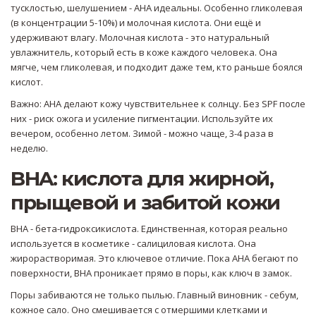
тусклостью, шелушением - AHA идеальны. Особенно гликолевая
(в концентрации 5-10%) и молочная кислота. Они ещё и
удерживают влагу. Молочная кислота - это натуральный
увлажнитель, который есть в коже каждого человека. Она
мягче, чем гликолевая, и подходит даже тем, кто раньше боялся
кислот.
Важно: AHA делают кожу чувствительнее к солнцу. Без SPF после
них - риск ожога и усиление пигментации. Используйте их
вечером, особенно летом. Зимой - можно чаще, 3-4 раза в
неделю.
BHA: кислота для жирной,
прыщевой и забитой кожи
BHA - бета-гидроксикислота. Единственная, которая реально
используется в косметике - салициловая кислота. Она
жирорастворимая. Это ключевое отличие. Пока AHA бегают по
поверхности, BHA проникает прямо в поры, как ключ в замок.
Поры забиваются не только пылью. Главный виновник - себум,
кожное сало. Оно смешивается с отмершими клетками и