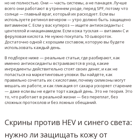
но не полностью. Они — часть системы, а не панацея. Лучше
всего они работают в утреннем уходе, перед SPF, потому что
солнце — главный враг, который их расходует. Если вы
используете ретинол вечером — утро должно быть защищено
витамином С. Если у вас купероз — ищите антиоксиданты с
центеллой и ниацинамидом. Если кожа тусклая — витамин С и
феруловая кислота. Не нужно покупать 10 сывороток.
Достаточно одной с хорошим составом, которую вы будете
использовать каждый день.
В подборке ниже — реальные статьи, где разбирают, как
именно антиоксиданты встраиваются в уход, какие
ингредиенты действительно стоят своих денег, и как не
попасться на маркетинговые уловки. Вы найдёте, как
правильно сочетать их с кислотами, почему силиконы могут
мешать их работе, и как гликация от сахара ускоряет старение
— даже если вы не едите торт каждый день. Это не теория. Это
то, что работает в реальной жизни — без переплат, без
сложных протоколов и без ложных обещаний.
Скрины против HEV и синего света:
нужно ли защищать кожу от