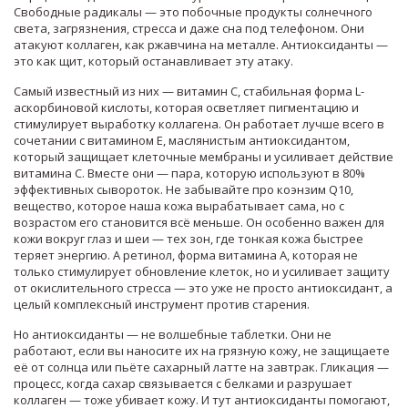
Свободные радикалы — это побочные продукты солнечного
света, загрязнения, стресса и даже сна под телефоном. Они
атакуют коллаген, как ржавчина на металле. Антиоксиданты —
это как щит, который останавливает эту атаку.
Самый известный из них —
витамин С
,
стабильная форма L-
аскорбиновой кислоты, которая осветляет пигментацию и
стимулирует выработку коллагена
. Он работает лучше всего в
сочетании с
витамином Е
,
маслянистым антиоксидантом,
который защищает клеточные мембраны и усиливает действие
витамина С
. Вместе они — пара, которую используют в 80%
эффективных сывороток. Не забывайте про
коэнзим Q10
,
вещество, которое наша кожа вырабатывает сама, но с
возрастом его становится всё меньше
. Он особенно важен для
кожи вокруг глаз и шеи — тех зон, где тонкая кожа быстрее
теряет энергию. А
ретинол
,
форма витамина А, которая не
только стимулирует обновление клеток, но и усиливает защиту
от окислительного стресса
— это уже не просто антиоксидант, а
целый комплексный инструмент против старения.
Но антиоксиданты — не волшебные таблетки. Они не
работают, если вы наносите их на грязную кожу, не защищаете
её от солнца или пьёте сахарный латте на завтрак. Гликация —
процесс, когда сахар связывается с белками и разрушает
коллаген — тоже убивает кожу. И тут антиоксиданты помогают,