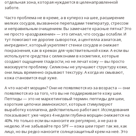
отдельная зона, которая нуждается в целенаправленной
заботе.
Часто проблема не в креме, а в
купероз на шее
,
расширение
мелких сосудов, вызванное перепадами температур, стрессом
и неправильным очищением
. Вы замечаете красные пятна? Это
не просто «раздражение» — это сигнал, что сосуды ослабли. И
тут помогают не дорогие сыворотки, а
центелла азиатская
,
ингредиент, который укрепляет стенки сосудов и снижает
покраснения
, как в кремах для чувствительной кожи. А если вы
используете средства с
силиконами в косметике
,
которые
создают ощущение гладкости, но не лечат кожу
— вы просто
маскируете проблему. Силиконы не улучшают структуру кожи,
они лишь временно скрывают текстуру. А когда их смывают,
кожа становится ещё хуже.
А что насчёт морщин? Они не появляются из-за возраста — они
появляются из-за того, что вы не поддерживаете кожу шеи.
Пептиды — это не маркетинговый термин.
пептиды для шеи
,
короткие цепочки аминокислот, которые стимулируют
выработку коллагена
, действительно работают. Исследования
показывают: уже через 4 недели глубина морщин снижается на
40%. Но только если вы наносите их регулярно, а не раз в
неделю. И не забывайте про SPF — кожа шеи горит так же, как
лицо, но вы редко наносите солнцезащитный крем на неё. Это