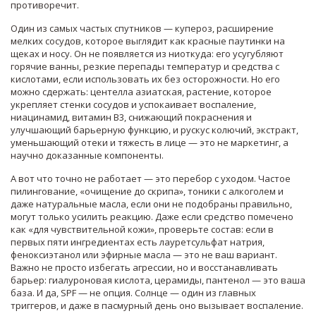
противоречит.
Один из самых частых спутников —
купероз
,
расширение
мелких сосудов, которое выглядит как красные паутинки на
щеках и носу
. Он не появляется из ниоткуда: его усугубляют
горячие ванны, резкие перепады температур и средства с
кислотами, если использовать их без осторожности. Но его
можно сдержать:
центелла азиатская
,
растение, которое
укрепляет стенки сосудов и успокаивает воспаление
,
ниацинамид
,
витамин B3, снижающий покраснения и
улучшающий барьерную функцию
, и
рускус колючий
,
экстракт,
уменьшающий отеки и тяжесть в лице
— это не маркетинг, а
научно доказанные компоненты.
А вот что точно не работает — это перебор с уходом. Частое
пилингование, «очищение до скрипа», тоники с алкоголем и
даже натуральные масла, если они не подобраны правильно,
могут только усилить реакцию. Даже если средство помечено
как «для чувствительной кожи», проверьте состав: если в
первых пяти ингредиентах есть лауретсульфат натрия,
феноксиэтанол или эфирные масла — это не ваш вариант.
Важно не просто избегать агрессии, но и восстанавливать
барьер: гиалуроновая кислота, церамиды, пантенол — это ваша
база. И да, SPF — не опция. Солнце — один из главных
триггеров, и даже в пасмурный день оно вызывает воспаление.