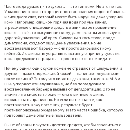
Часто люди думают, что сухость — это тип кожи. Но это не так.
Увлажнение кожи
,
это процесс восстановления водного баланса
и липидного слоя, который может быть нарушен даже у жирной
кожи
. Например, слишком горячая вода при умывании,
агрессивные очищающие средства или частое применение
кислот — всё это высушивает кожу, даже если вы используете
дорогой увлажняющий крем.
Силиконы в косметике
,
вроде
диметикона, создают ощущение увлажнения, но не
восстанавливают барьер — они просто закрывают кожу
плёнкой
. И если вы не устраняете истинную причину сухости,
кожа продолжает страдать — просто вы этого не видите.
Почему одни люди с сухой кожей не страдают от шелушения, а
другие — даже с нормальной кожей — начинают «пушиться»
после пилинга? Потому что
кислоты для кожи
,
такие как AHA и
BHA, ускоряют отшелушивание, но без последующего
восстановления барьера вызывают дегидратацию
. Это не
значит, что кислоты плохие — они отличные, если их
использовать правильно. Но если вы не знаете, как
восстановить кожу после них, результат будет
противоположным ожидаемому. И это частая ошибка, которую
повторяют даже опытные пользователи.
Вы не обязаны покупать десятки средств, чтобы справиться с