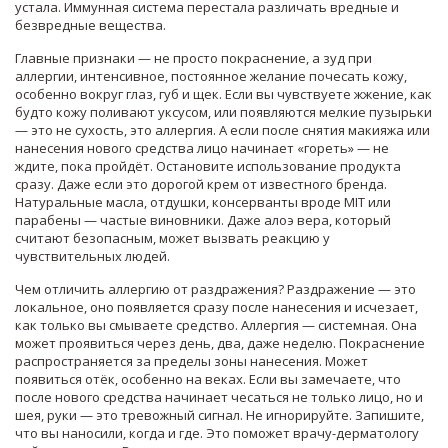
устала. Иммунная система перестала различать вредные и
безвредные вещества.
Главные признаки — не просто покраснение, а
зуд при
аллергии
,
интенсивное, постоянное желание почесать кожу,
особенно вокруг глаз, губ и щек
. Если вы чувствуете жжение, как
будто кожу поливают уксусом, или появляются мелкие пузырьки
— это не сухость, это аллергия. А если после снятия макияжа или
нанесения нового средства лицо начинает «гореть» — не
ждите, пока пройдёт. Остановите использование продукта
сразу. Даже если это дорогой крем от известного бренда.
Натуральные масла, отдушки, консерванты вроде MIT или
парабены — частые виновники. Даже алоэ вера, который
считают безопасным, может вызвать реакцию у
чувствительных людей.
Чем отличить аллергию от раздражения? Раздражение — это
локальное, оно появляется сразу после нанесения и исчезает,
как только вы смываете средство. Аллергия — системная. Она
может проявиться через день, два, даже неделю. Покраснение
распространяется за пределы зоны нанесения. Может
появиться отёк, особенно на веках. Если вы замечаете, что
после нового средства начинает чесаться не только лицо, но и
шея, руки — это тревожный сигнал. Не игнорируйте. Запишите,
что вы наносили, когда и где. Это поможет врачу-дерматологу