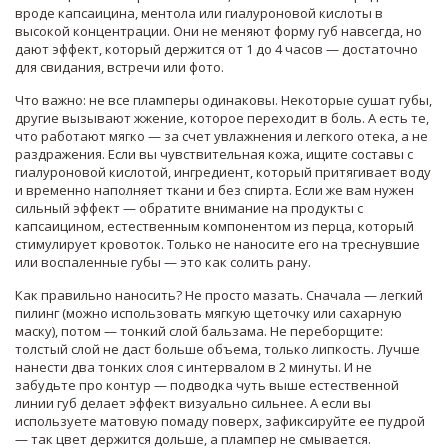
вроде капсаицина, ментола или гиалуроновой кислоты в
высокой концентрации. Они не меняют форму губ навсегда, но
дают эффект, который держится от 1 до 4 часов — достаточно
для свидания, встречи или фото.
Что важно: не все пламперы одинаковы. Некоторые сушат губы,
другие вызывают жжение, которое переходит в боль. А есть те,
что работают мягко — за счет увлажнения и легкого отека, а не
раздражения. Если вы чувствительная кожа, ищите составы с
гиалуроновой кислотой
,
ингредиент, который притягивает воду
и временно наполняет ткани
и без спирта. Если же вам нужен
сильный эффект — обратите внимание на продукты с
капсаицином
,
естественным компонентом из перца, который
стимулирует кровоток
. Только не наносите его на треснувшие
или воспаленные губы — это как солить рану.
Как правильно наносить? Не просто мазать. Сначала — легкий
пилинг (можно использовать мягкую щеточку или сахарную
маску), потом — тонкий слой бальзама. Не переборщите:
толстый слой не даст больше объема, только липкость. Лучше
нанести два тонких слоя с интервалом в 2 минуты. И не
забудьте про контур — подводка чуть выше естественной
линии губ делает эффект визуально сильнее. А если вы
используете матовую помаду поверх, зафиксируйте ее пудрой
— так цвет держится дольше, а плампер не смывается.