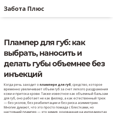
Забота Плюс
Плампер для губ: как
выбрать, наносить и
делать губы объемнее без
инъекций
Когда речь заходит о
плампере для губ
,
средство, которое
временно увеличивает объем губ за счет легкого раздражения
кожи и притока крови
. Также известное как
объемный бальзам
для губ
, оно работает не как филлер, а как естественный трюк
— без уколов, без реабилитации и без риска асимметрии.
Многие думают, что это просто помада с блестками, но
настоящий плампер — это химия, основанная на ингредиентах