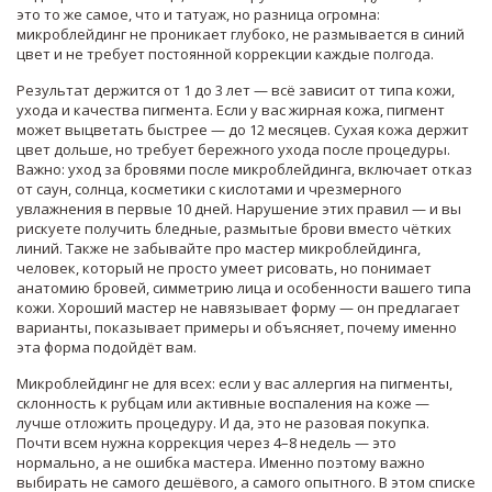
это то же самое, что и татуаж, но разница огромна:
микроблейдинг не проникает глубоко, не размывается в синий
цвет и не требует постоянной коррекции каждые полгода.
Результат держится от 1 до 3 лет — всё зависит от типа кожи,
ухода и качества пигмента. Если у вас жирная кожа, пигмент
может выцветать быстрее — до 12 месяцев. Сухая кожа держит
цвет дольше, но требует бережного ухода после процедуры.
Важно:
уход за бровями после микроблейдинга
,
включает отказ
от саун, солнца, косметики с кислотами и чрезмерного
увлажнения в первые 10 дней
. Нарушение этих правил — и вы
рискуете получить бледные, размытые брови вместо чётких
линий. Также не забывайте про
мастер микроблейдинга
,
человек, который не просто умеет рисовать, но понимает
анатомию бровей, симметрию лица и особенности вашего типа
кожи
. Хороший мастер не навязывает форму — он предлагает
варианты, показывает примеры и объясняет, почему именно
эта форма подойдёт вам.
Микроблейдинг не для всех: если у вас аллергия на пигменты,
склонность к рубцам или активные воспаления на коже —
лучше отложить процедуру. И да, это не разовая покупка.
Почти всем нужна коррекция через 4–8 недель — это
нормально, а не ошибка мастера. Именно поэтому важно
выбирать не самого дешёвого, а самого опытного. В этом списке