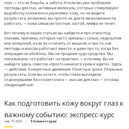
глаз — это не борьба, а забота. И если вы уже пробовали
пептиды для глаз
,
активные молекулы, которые стимулируют
выработку коллагена и укрепляют кожу
, но не видите
результата, возможно, вы просто не даете им возможности
работать — кожа слишком плотная, застой, лимфа не течет.
Вот почему в наших статьях вы найдете и про
отеки под
глазами
,
причины, которые часто связаны с солью, недосыпом
или аллергией, и как их отличить от мешков
, и про то, как
пептиды и массаж работают вместе, и даже про то, когда без
операции не обойтись. Мы не продаем чудо-средства. Мы
показываем, что работает на практике — и почему. Вы не
найдете здесь советов «просто нанесите крем и ждите». Здесь
— действия. Конкретные движения. Понятные сроки. Реальные
результаты. Если вы хотите, чтобы глаза выглядели
отдохнувшими без косметолога — массаж для глаз — это ваш
следующий шаг.
Как подготовить кожу вокруг глаз к
важному событию: экспресс-курс
ноя, 15 2025
9 Комментарии