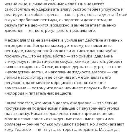
чем на лице, и лишена сальных желез. Она не может
самостоятельно удерживать влагу, быстро теряет упругость и
реагирует на любые стрессы — сон, стресс, соль, гаджеты. И если
вы уже пробовали пептиды, сыворотки и даже патчи, но
результат не держится, возможно, вам не хватает именно
движения — мягкого, регулярного, правильного.
Массаж для глаз
не заменяет
,
а усиливает
действие активных
ингредиентов. Когда вы массируете кожу, вы помогаете
пептидам, гиалуроновой кислоте и антиоксидантам глубже
проникнуть. Это не волшебство — это физика: давление
стимулирует лимфатические сосуды, снимает застой, убирает
лишнюю жидкость. Отеки, которые держатся с утра, — это не
«наследственность», а накопление жидкости. Массаж — как
легкий насос, который ее откачивает. А если делать его
регулярно, даже мелкие морщинки становятся менее
заметными — потому что кожа начинает получать больше
кислорода и питательных веществ.
Самое простое, что можно делать ежедневно — это легкие
постукивания подушечками пальцев от внутреннего уголка
глаза к виску. Никакого давления, только прикосновение.
Можно использовать охлажденные стальные шарики или
роллеры — они не только улучшают эффект, но и успокаивают
кожу. Главное — не тянуть, не тереть, не давить. Массаж для