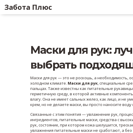
Забота Плюс
Маски для рук: лу
выбрать подходя
Маски для рук — это не роскошь, а необходимость, о
холодном климате.
Маски для рук
,
специальные сред
пальцах
. Также известны как
питательные рукавицы
герметичную среду, в которой активные компоненты
влагу. Она не имеет сальных желез, как лицо, и не 
крем, но не делаете маски, вы просто наносите воду
Связанные с этим понятия —
увлажнение рук
,
процес
ингредиентов
,
питательные маски
,
средства с высо
рук
,
состояние, при котором кожа шелушится, трескае
увлажнения питательные маски не сработают, а без