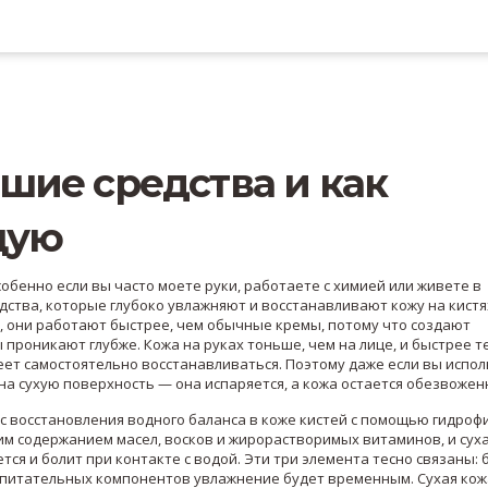
чшие средства и как
щую
собенно если вы часто моете руки, работаете с химией или живете в
ства, которые глубоко увлажняют и восстанавливают кожу на кистя
, они работают быстрее, чем обычные кремы, потому что создают
 проникают глубже.
Кожа на руках тоньше, чем на лице, и быстрее т
умеет самостоятельно восстанавливаться. Поэтому даже если вы испо
 на сухую поверхность — она испаряется, а кожа остается обезвожен
с восстановления водного баланса в коже кистей с помощью гидро
ким содержанием масел, восков и жирорастворимых витаминов
, и
сух
тся и болит при контакте с водой
. Эти три элемента тесно связаны: 
 питательных компонентов увлажнение будет временным. Сухая кож