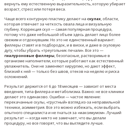
вернуть ему естественную выразительность, которую убирает
возраст, стресс или потеря веса.
Чаще всего контурную пластику делают на
скулах
,
области,
которая отвечает за четкость овала лица и визуальную
глубину
.
Коррекция скул
— самая популярная процедура,
потому что даже небольшой объем здесь делает лицо более
свежим и отдохнувшим. Но это не единственный вариант:
филлеры ставят и в подбородок, и в виски, и даже в скуловую
дугу, чтобы убрать «треугольник печали». Все это —
гиалуроновые филлеры
,
безопасные, растворимые в
организме наполнители, которые работают как естественный
увлажнитель
. Они не заменяют хирургию, но дают эффект,
близкий к ней — только без швов, отеков на неделю и риска
осложнений.
Результат держится от 6 до 18 месяцев — зависит от места
введения, типа филлера и метаболизма. Важно: не все клиники
делают это одинаково. Ошибки — частое явление:
перекачанные скулы, «грустный» взгляд из-за неправильной
техники, асимметрия. Все это можно избежать, если выбрать
опытного специалиста и не гнаться за «максимумом». Лучший
результат — когда никто не замечает, что вы делали
процедуру, но все говорят, что вы выглядите лучше.