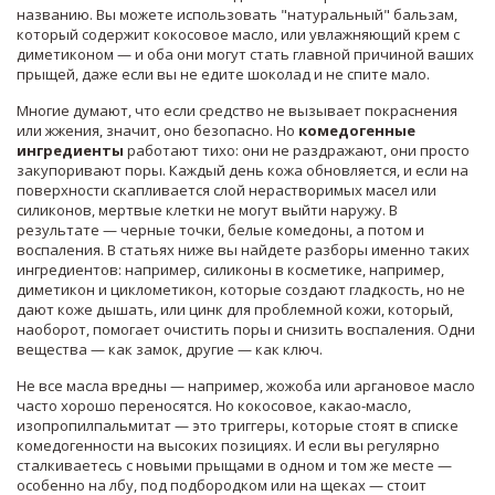
названию.
Вы можете использовать "натуральный" бальзам,
который содержит кокосовое масло, или увлажняющий крем с
диметиконом — и оба они могут стать главной причиной ваших
прыщей, даже если вы не едите шоколад и не спите мало.
Многие думают, что если средство не вызывает покраснения
или жжения, значит, оно безопасно. Но
комедогенные
ингредиенты
работают тихо: они не раздражают, они просто
закупоривают поры. Каждый день кожа обновляется, и если на
поверхности скапливается слой нерастворимых масел или
силиконов, мертвые клетки не могут выйти наружу. В
результате — черные точки, белые комедоны, а потом и
воспаления. В статьях ниже вы найдете разборы именно таких
ингредиентов: например,
силиконы в косметике
,
например,
диметикон и циклометикон, которые создают гладкость, но не
дают коже дышать
, или
цинк для проблемной кожи
,
который,
наоборот, помогает очистить поры и снизить воспаления
. Одни
вещества — как замок, другие — как ключ.
Не все масла вредны — например, жожоба или аргановое масло
часто хорошо переносятся. Но кокосовое, какао-масло,
изопропилпальмитат — это триггеры, которые стоят в списке
комедогенности на высоких позициях. И если вы регулярно
сталкиваетесь с новыми прыщами в одном и том же месте —
особенно на лбу, под подбородком или на щеках — стоит