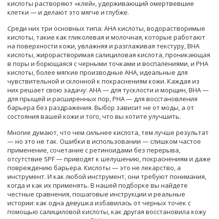
кислоты растворяют «клей», удерживающий омертвевшие
клетки — и делают это мягче и глубже.
Среди них три основных типа:
AHA кислоты
,
водорастворимые
кислоты, такие как гликолевая и молочная, которые работают
на поверхности кожи, увлажняя и разглаживая текстуру
,
BHA
кислоты
,
жирорастворимая салициловая кислота, проникающая
в поры и борющаяся с черными точками и воспалениями
, и
PHA
кислоты
,
более мягкие производные AHA, идеальные для
чувствительной и склонной к покраснениям кожи
. Каждая из
них решает свою задачу: AHA — для тусклости и морщин, BHA —
для прыщей и расширенных пор, PHA — для восстановления
барьера без раздражения. Выбор зависит не от моды, а от
состояния вашей кожи и того, что вы хотите улучшить.
Многие думают, что чем сильнее кислота, тем лучше результат
— но это не так. Ошибки в использовании — слишком частое
применение, сочетание с ретиноидами без перерыва,
отсутствие SPF — приводят к шелушению, покраснениям и даже
повреждению барьера. Кислоты — это не лекарство, а
инструмент. И как любой инструмент, они требуют понимания,
когда и как их применять. В нашей подборке вы найдете
честные сравнения, пошаговые инструкции и реальные
истории: как одна девушка избавилась от черных точек с
помощью салициловой кислоты, как другая восстановила кожу