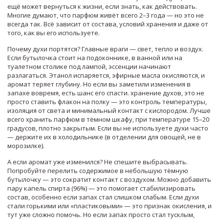
ещё может вернуться к жизни, если знать, как действовать.
Многие думают, что парфюм живёт всего 2–3 года — но это не
всегда так. Всё зависит от состава, условий хранения и даже от
того, как вы его используете.
Почему духи портятся? Главные враги — свет, тепло и воздух.
Если бутылочка стоит на подоконнике, в ванной или на
туалетном столике под лампой, эссенции начинают
разлагаться. Этанол испаряется, эфирные масла окисляются, и
аромат теряет глубину. Но если вы заметили изменения в
запахе вовремя, есть шанс его спасти.
хранение духов
,
это не
просто ставить флакон на полку — это контроль температуры,
изоляция от света и минимальный контакт с кислородом
.
Лучше
всего хранить парфюм в тёмном шкафу, при температуре 15–20
градусов, плотно закрытым. Если вы не используете духи часто
— держите их в холодильнике (в отделении для овощей, не в
морозилке).
А если аромат уже изменился? Не спешите выбрасывать.
Попробуйте перелить содержимое в небольшую тёмную
бутылочку — это сократит контакт с воздухом. Можно добавить
пару капель спирта (96%) — это помогает стабилизировать
состав, особенно если запах стал слишком слабым. Если духи
стали горькими или «пластиковыми» — это признак окисления, и
тут уже сложно помочь. Но если запах просто стал тусклым,