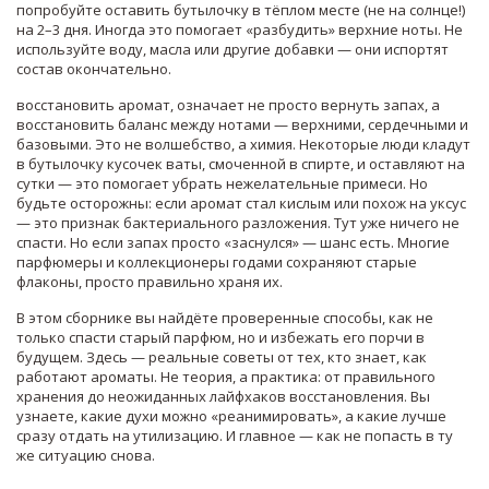
попробуйте оставить бутылочку в тёплом месте (не на солнце!)
на 2–3 дня. Иногда это помогает «разбудить» верхние ноты. Не
используйте воду, масла или другие добавки — они испортят
состав окончательно.
восстановить аромат
,
означает не просто вернуть запах, а
восстановить баланс между нотами — верхними, сердечными и
базовыми
.
Это не волшебство, а химия. Некоторые люди кладут
в бутылочку кусочек ваты, смоченной в спирте, и оставляют на
сутки — это помогает убрать нежелательные примеси. Но
будьте осторожны: если аромат стал кислым или похож на уксус
— это признак бактериального разложения. Тут уже ничего не
спасти. Но если запах просто «заснулся» — шанс есть. Многие
парфюмеры и коллекционеры годами сохраняют старые
флаконы, просто правильно храня их.
В этом сборнике вы найдёте проверенные способы, как не
только спасти старый парфюм, но и избежать его порчи в
будущем. Здесь — реальные советы от тех, кто знает, как
работают ароматы. Не теория, а практика: от правильного
хранения до неожиданных лайфхаков восстановления. Вы
узнаете, какие духи можно «реанимировать», а какие лучше
сразу отдать на утилизацию. И главное — как не попасть в ту
же ситуацию снова.