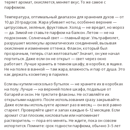
теряет аромат, окисляется, меняет вкус. То же самое с
парфюмом.
Температура
,
оптимальный диапазон для хранения духов — от
10 до 20 градусов
.
Жара убивает ноты, особенно верхние —
цитрусовые, зелёные, фруктовые. Холод — не вредит, но мороз
— да. Зимой не ставьте парфюм на балкон. Летом — не на
подоконник. Солнечный свет — главный враг.
Ультрафиолет
,
разрушает молекулы ароматических соединений, вызывая
окисление и изменение оттенка
.
Флакон, который был
прозрачным, теперь стал желтоватым? Значит, он уже начал
портиться. Даже если он не открыт — свет через окно
работает. Лучше хранить в темном шкафу, в коробке, в ящике.
Не на полке в ванной — там жара, влажность и пар от душа. Это
как держать косметику в парилке.
Если вы купили несколько бутылок — не храните их в коробках
на полу. Лучше — на верхней полке шкафа, подальше от
батарей и окон. Не трястите флаконы. Не оставляйте их
открытыми надолго. После использования сразу закрывайте.
Даже если вы используете аромат раз в месяц — он всё равно
стареет. Проверяйте цвет и запах каждые 6–12 месяцев. Если
аромат стал плоским, кисловатым или напоминает
растворитель — пора его менять. Не ждите, пока он совсем
испортится. Помните:
срок годности парфюма
,
обычно 3–5 лет