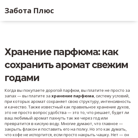
Забота Плюс
Хранение парфюма: как
сохранить аромат свежим
годами
Когда вы покупаете дорогой парфюм, вы платите не просто за
запах — вы платите за
хранение парфюма
,
систему условий,
при которых аромат сохраняет свою структуру, интенсивность
и качество
. Также известный как
правильное хранение духов
,
это не просто вопрос удобства — это то, что решает, будет ли
ваш любимый аромат пахнуть так же через год или
превратится в кислую воду.
Многие думают, что главное —
закрыть флакон и поставить его на полку. Но это как думать,
что кофе не испортится, если просто накрыть чашку. Нет — он