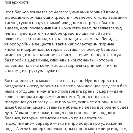
поверхности.
Этот барьер ломается от частого умывания горячей водой,
агрессивных очищающих средств, чрезмерного использования
кислот, сухого воздуха зимой или даже от стресса. Вы это
знаете, если после умывания кожа стягивает, появляется зуд,
или вы чувствуете, что любое средство щиплет. Это не
аллергия — это сигнал, что ваша защита сломана.
Липиды
,
жироподобные вещества, такие как холестерин, жирные
кислоты и церамиды, которые составляют основу барьера
исчезают, и кожа начинает «течь» — теряет влагу, как сосуд
без пробки.
Церамиды
,
ключевые компоненты, которые
склеивают клетки кожи, как раствор для кирпичей
— их не
хватает, и структура рушится.
Восстановить его можно — но не за день. Нужно перестать
раздражать кожу, перейти на мягкие очищающие средства без
мыла и отдушек, и начать использовать кремы с церамидами,
холестерином и жирными кислотами. Просто наносить
гиалуроновую кислоту — не поможет, если нет основы. Как в
доме без стен: можно ставить мебель, но ветер всё равно будет
дуть.
Увлажнение кожи
,
процесс восстановления водного
баланса, который возможен только при целостном
гидролипидном барьере
— это не про воду, а про удержание
воды. А если барьер поврежден, вы просто моете лицо и ждете,