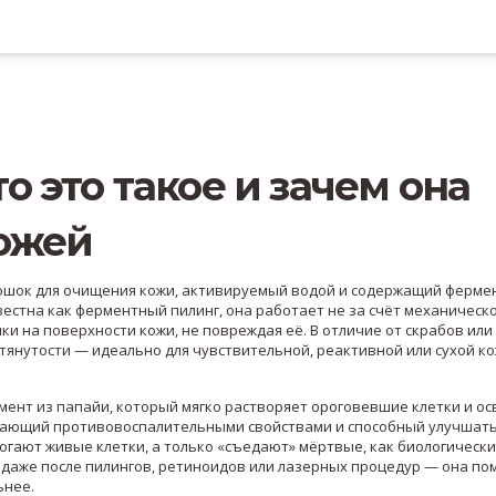
о это такое и зачем она
кожей
ошок для очищения кожи, активируемый водой и содержащий ферме
вестна как
ферментный пилинг
, она работает не за счёт механическ
ки на поверхности кожи, не повреждая её.
В отличие от скрабов или 
тянутости — идеально для чувствительной, реактивной или сухой ко
мент из папайи, который мягко растворяет ороговевшие клетки и ос
дающий противовоспалительными свойствами и способный улучшат
рогают живые клетки, а только «съедают» мёртвые, как биологическ
даже после пилингов, ретиноидов или лазерных процедур — она по
ьнее.