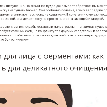
ие и шелушение. Но энзимная пудра доказывает обратное: вы може
искуя нарушить барьер. Она особенно полезна, если у вас редкие б
ерменты снимают тусклость, не суша кожу. В сочетании с увлажняю
 кислотой, она делает кожу не просто чистой, а сияющей и гладкой.
окраснением, или скрабы оставляли микротравмы — энзимная пудра 
ебует сложных схем, не конфликтует с другими средствами и работа
енные способы её использования, как выбрать правильную пудру, и
то боится «химии».
для лица с ферментами: как
ть для деликатного очищени