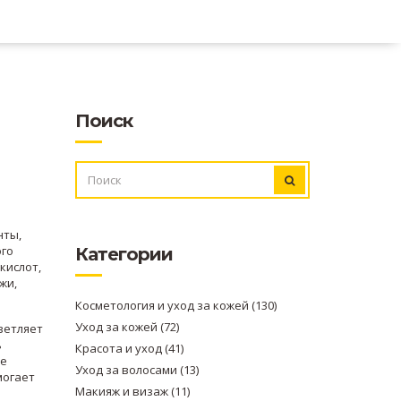
Поиск
ИСКАТЬ:
нты,
ого
Категории
кислот,
жи,
Косметология и уход за кожей
(130)
Уход за кожей
(72)
ветляет
ь
Красота и уход
(41)
ие
Уход за волосами
(13)
могает
Макияж и визаж
(11)