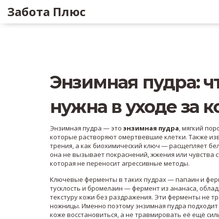
Забота Плюс
Энзимная пудра: чт
нужна в уходе за 
Энзимная пудра — это
энзимная пудра
,
мягкий пор
которые растворяют омертвевшие клетки
. Также из
трения, а как биохимический ключ — расщепляет бел
она не вызывает покраснений, жжения или чувства с
которая не переносит агрессивные методы.
Ключевые ферменты в таких пудрах —
папаин
и
фер
тусклость
и
бромелаин
— фермент из ананаса, обла
текстуру кожи без раздражения
. Эти ферменты не т
ножницы. Именно поэтому энзимная пудра подходит 
коже восстановиться, а не травмировать её ещё сил