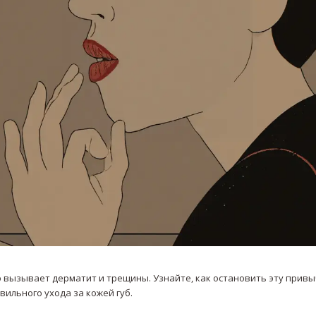
 вызывает дерматит и трещины. Узнайте, как остановить эту привы
ильного ухода за кожей губ.