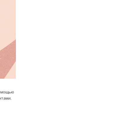
помощью
нтами.