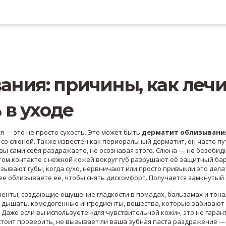
ния: причины, как лечи
 в уходе
я — это не просто сухость. Это может быть
дерматит облизывани
 со слюной
. Также известен как
периоральный дерматит
, он часто пу
вы сами себя раздражаете, не осознавая этого.
Слюна — не безобид
том контакте с нежной кожей вокруг губ разрушают её защитный ба
изывают губы, когда сухо, нервничают или просто привыкли это дела
е облизываете её, чтобы снять дискомфорт. Получается замкнутый 
ненты, создающие ощущение гладкости
в помадах, бальзамах и тон
е дышать.
комедогенные ингредиенты
,
вещества, которые забивают
Даже если вы используете «для чувствительной кожи», это не гаран
е стоит проверить, не вызывает ли ваша зубная паста раздражение —