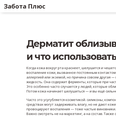
Забота Плюс
Дерматит облизыва
и что использовать
Когда кожа вокруг рта краснеет, шелушится и чешетс
воспаление кожи, вызванное постоянным контактом
аллергией или экземой, но причина совсем другая — 
жидкость. Она содержит ферменты, которые при час
Это особенно часто случается у людей, которые обл
Потом кожа начинает шелушиться — и вы ещё сильне
Часто это усугубляется косметикой.
силиконы
,
компо
средствах могут задерживать влагу, но не дают кож
провоцируют воспаления
— тоже частые виновники. 
Важно смотреть не на маркетинг, а на состав. Такж