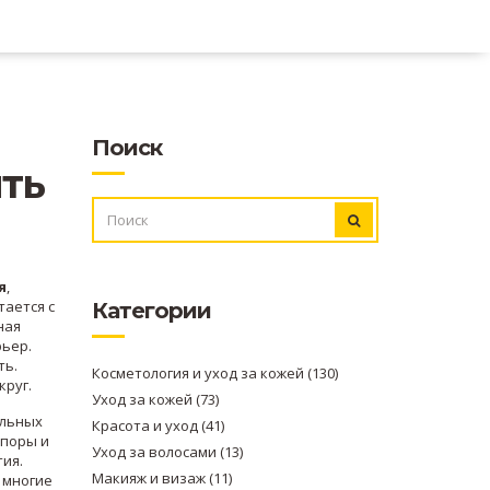
Поиск
ть
ИСКАТЬ:
я
,
тается с
Категории
ная
рьер.
ть.
Косметология и уход за кожей
(130)
круг.
Уход за кожей
(73)
альных
Красота и уход
(41)
 поры и
Уход за волосами
(13)
тия.
Макияж и визаж
(11)
 многие