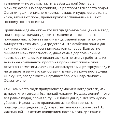
тампоном — но это как чистить зубы щеткой без пасты.
Макияж, особенно водостойкий, не растворяется просто водой.
Остатки туши, тонального крема, помады и пудры остаются на
коже, забивают поры, провоцируют воспаления и мешают
ночному восстановлению.
Правильный демакияж — это всегда
двойное очищение
,
метод,
при котором сначала удаляется макияж и загрязнения с
помощью масла, бальзама или мицеллярной воды, а потом —
очищается кожа моющим средством
. Это особенно важно для
тех, у кого
комбинированная кожа
или
купероз
. Если вы не
снимаете макияж полностью, даже самые дорогие ночные
кремы с ретинолом или ниацинамидом не смогут работать: их
активные компоненты просто не проникают сквозь слой
остатков косметики. А если вы используете мицеллярную воду и
не смываете ее — это как оставлять мыло на коже после душа.
Она сушит, раздражает и нарушает барьер. Надо смывать.
Обязательно.
Слишком часто люди пропускают демакияж, когда устали, или
думают, что «сегодня был легкий макияж». Но даже легкий — это
все равно пудра, бронзер, тушь и блеск для губ. Все это нужно
убирать. И делать это правильно: мягко, без трения, с
подходящим средством. Для чувствительной кожи — без ПАВ.
Для жирной — с легким очищением после масла. Для кожи с