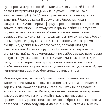
Суть проста: жир, который накапливается у корней бровей,
делает их тусклыми, редкими и неухоженными. Мыло с
нейтральным pH (5,5–6,5) мягко растворяет его, не нарушая
защитный барьер кожи. В результате брови выглядят
аккуратнее, лучше держат форму, а рост волосков становится
заметно активнее — потому что поры не забиты. Но тут есть
подвох: если использовать обычное хозяйственное или
дешевое мыло, кожа начнет шелушиться, появится зуд, а брови
— выглядеть еще хуже. Это не про жесткое мыло, а про
мягкое
очищение
,
деликатный способ ухода, подходящий для
чувствительной кожи вокруг глаз
. Именно поэтому в наших
статьях вы найдете рекомендации по выбору средств, которые
не сушат, а ухаживают — как в случае с
мицеллярной водой
,
средством, которое тоже требует правильного смывания,
чтобы не вызвать сухость
, или с
умыванием лица
,
техникой, где
температура воды и выбор средства решают всё
.
Многие думают, что если брови редкие — нужно только
заполнять их карандашом. Но настоящая густота начинается с
корней. Если кожа под ними чистая, дышит и не раздражена,
волоски растут лучше. Мыло здесь — не панацея, а инструмент,
как скраб для лица или тоник. Его нужно использовать
правильно: 1–2 раза в неделю, только на бровях, не на веках, и
обязательно с последующим увлажнением. В статьях ниже вы