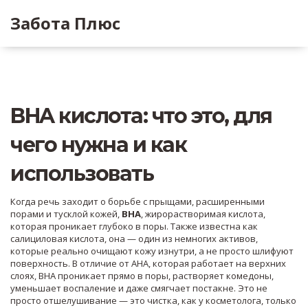
Забота Плюс
BHA кислота: что это, для
чего нужна и как
использовать
Когда речь заходит о борьбе с прыщами, расширенными
порами и тусклой кожей,
BHA
,
жирорастворимая кислота,
которая проникает глубоко в поры
. Также известна как
салициловая кислота
, она — один из немногих активов,
которые реально очищают кожу изнутри, а не просто шлифуют
поверхность.
В отличие от AHA, которая работает на верхних
слоях, BHA проникает прямо в поры, растворяет комедоны,
уменьшает воспаление и даже смягчает постакне. Это не
просто отшелушивание — это чистка, как у косметолога, только