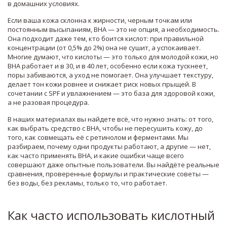
в домашних условиях.
Если ваша кожа склонна к жирности, черным точкам или
постоянным высыпаниям, BHA — это не опция, а необходимость.
Она подходит даже тем, кто боится кислот: при правильной
концентрации (от 0,5% до 2%) она не сушит, а успокаивает.
Многие думают, что кислоты — это только для молодой кожи, но
BHA работает и в 30, и в 40 лет, особенно если кожа тускнеет,
поры забиваются, а уход не помогает. Она улучшает текстуру,
делает тон кожи ровнее и снижает риск новых прыщей. В
сочетании с SPF и увлажнением — это база для здоровой кожи,
а не разовая процедура.
В наших материалах вы найдете всё, что нужно знать: от того,
как выбрать средство с BHA, чтобы не пересушить кожу, до
того, как совмещать её с ретинолом и ферментами. Мы
разбираем, почему одни продукты работают, а другие — нет,
как часто применять BHA, и какие ошибки чаще всего
совершают даже опытные пользователи. Вы найдёте реальные
сравнения, проверенные формулы и практические советы —
без воды, без рекламы, только то, что работает.
Как часто использовать кислотный