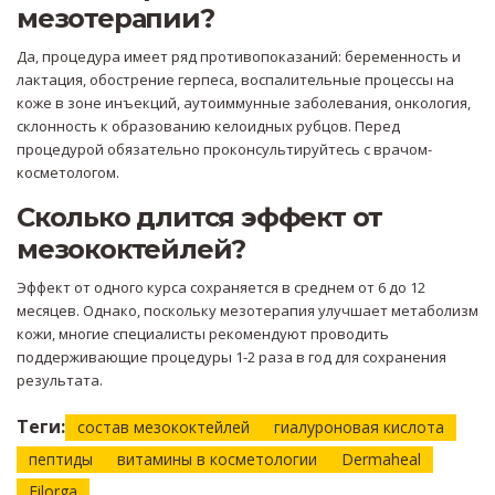
мезотерапии?
Да, процедура имеет ряд противопоказаний: беременность и
лактация, обострение герпеса, воспалительные процессы на
коже в зоне инъекций, аутоиммунные заболевания, онкология,
склонность к образованию келоидных рубцов. Перед
процедурой обязательно проконсультируйтесь с врачом-
косметологом.
Сколько длится эффект от
мезококтейлей?
Эффект от одного курса сохраняется в среднем от 6 до 12
месяцев. Однако, поскольку мезотерапия улучшает метаболизм
кожи, многие специалисты рекомендуют проводить
поддерживающие процедуры 1-2 раза в год для сохранения
результата.
Теги:
состав мезококтейлей
гиалуроновая кислота
пептиды
витамины в косметологии
Dermaheal
Filorga