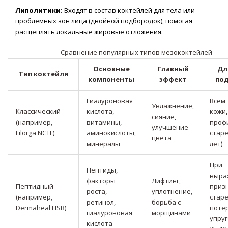
Липолитики:
Входят в состав коктейлей для тела или
проблемных зон лица (двойной подбородок), помогая
расщеплять локальные жировые отложения.
Сравнение популярных типов мезококтейлей
Основные
Главный
Дл
Тип коктейля
компоненты
эффект
по
Гиалуроновая
Всем
Увлажнение,
Классический
кислота,
кожи,
сияние,
(например,
витамины,
проф
улучшение
Filorga NCTF)
аминокислоты,
старе
цвета
минералы
лет)
При
Пептиды,
выра
факторы
Лифтинг,
Пептидный
приз
роста,
уплотнение,
(например,
старе
ретинол,
борьба с
Dermaheal HSR)
поте
гиалуроновая
морщинами
упруг
кислота