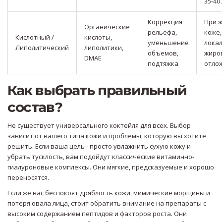
35-40 
Коррекция
При 
Органические
рельефа,
коже,
Кислотный /
кислоты,
уменьшение
лока
Липолитический
липолитики,
объемов,
жиро
DMAE
подтяжка
отло
Как выбрать правильный
состав?
Не существует универсального коктейля для всех. Выбор
зависит от вашего типа кожи и проблемы, которую вы хотите
решить. Если ваша цель - просто увлажнить сухую кожу и
убрать тусклость, вам подойдут классические витаминно-
гиалуроновые комплексы. Они мягкие, предсказуемые и хорошо
переносятся.
Если же вас беспокоят дряблость кожи, мимические морщины и
потеря овала лица, стоит обратить внимание на препараты с
высоким содержанием пептидов и факторов роста. Они