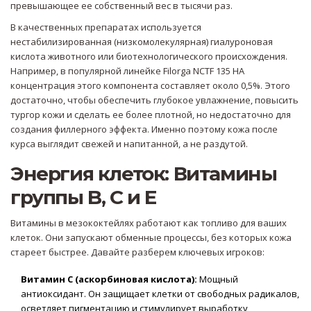
превышающее ее собственный вес в тысячи раз.
В качественных препаратах используется
нестабилизированная (низкомолекулярная) гиалуроновая
кислота животного или биотехнологического происхождения.
Например, в популярной линейке
Filorga NCTF 135 HA
концентрация этого компонента составляет около 0,5%. Этого
достаточно, чтобы обеспечить глубокое увлажнение, повысить
тургор кожи и сделать ее более плотной, но недостаточно для
создания филлерного эффекта. Именно поэтому кожа после
курса выглядит свежей и напитанной, а не раздутой.
Энергия клеток: Витамины
группы B, C и E
Витамины в мезококтейлях работают как топливо для ваших
клеток. Они запускают обменные процессы, без которых кожа
стареет быстрее. Давайте разберем ключевых игроков:
Витамин С (аскорбиновая кислота):
Мощный
антиоксидант. Он защищает клетки от свободных радикалов,
осветляет пигментацию и стимулирует выработку