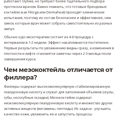
работают глубже, но требуют более тщательного подбора
протокола врачом. Важно помнить, что готовые брендовые
коктейли (как Filorga или Dermaheal) проходят клинические
испытания, поэтому их состав безопаснее и эффективнее, чем
смеси, которые врач может собрать самостоятельно из разных
ампул.
Обычно курс мезотерапии состоит из 4-6 процедур с
интервалом в 1-2 недели. Эффект накапливается постепенно.
Первые результаты по увлажнению видны сразу, а изменения в
плотности и лифте становятся заметны через 2-3 месяца после
завершения курса.
Чем мезококтейль отличается от
филлера?
Филлеры содержат высокомолекулярную стабилизированную
гиалуроновую кислоту и служат для заполнения объемов (скулы,
губы, носогубные складки). Мезококтейли содержат
низкомолекулярную гиалуроновую кислоту и множество других
активных веществ (витамины, пептиды). Их задача - улучшить
качество кожи, увлажнить ее и запустить процессы