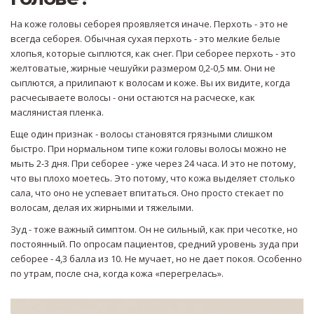
На коже головы себорея проявляется иначе. Перхоть - это не
всегда себорея. Обычная сухая перхоть - это мелкие белые
хлопья, которые сыплются, как снег. При себорее перхоть - это
желтоватые, жирные чешуйки размером 0,2-0,5 мм. Они не
сыплются, а прилипают к волосам и коже. Вы их видите, когда
расчесываете волосы - они остаются на расческе, как
маслянистая пленка.
Еще один признак - волосы становятся грязными слишком
быстро. При нормальном типе кожи головы волосы можно не
мыть 2-3 дня. При себорее - уже через 24 часа. И это не потому,
что вы плохо моетесь. Это потому, что кожа выделяет столько
сала, что оно не успевает впитаться. Оно просто стекает по
волосам, делая их жирными и тяжелыми.
Зуд - тоже важный симптом. Он не сильный, как при чесотке, но
постоянный. По опросам пациентов, средний уровень зуда при
себорее - 4,3 балла из 10. Не мучает, но не дает покоя. Особенно
по утрам, после сна, когда кожа «перегрелась».