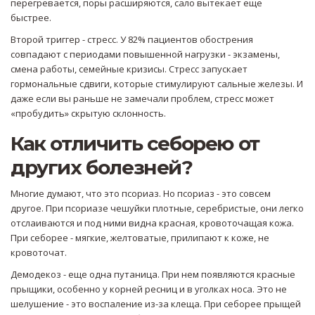
перегревается, поры расширяются, сало вытекает еще
быстрее.
Второй триггер - стресс. У 82% пациентов обострения
совпадают с периодами повышенной нагрузки - экзамены,
смена работы, семейные кризисы. Стресс запускает
гормональные сдвиги, которые стимулируют сальные железы. И
даже если вы раньше не замечали проблем, стресс может
«пробудить» скрытую склонность.
Как отличить себорею от
других болезней?
Многие думают, что это псориаз. Но псориаз - это совсем
другое. При псориазе чешуйки плотные, серебристые, они легко
отслаиваются и под ними видна красная, кровоточащая кожа.
При себорее - мягкие, желтоватые, прилипают к коже, не
кровоточат.
Демодекоз - еще одна путаница. При нем появляются красные
прыщики, особенно у корней ресниц и в уголках носа. Это не
шелушение - это воспаление из-за клеща. При себорее прыщей