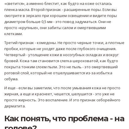
«светится», а именно блестит, как будто на коже осталась
пленка масла. Второй признак - расширенные поры. Если вы
смотрите в зеркало при хорошем освещении и видите поры
диаметром больше 0,5 мм - это повод задуматься. Они не
просто «крупные», они забиты салом и омертвевшими
клетками.
Третий признак - комедоны. Не просто черные точки, а плотные
пробки, которые не уходят даже после глубокого очищения.
Четвертый - утолщение кожи в носогубных складках и вокруг
бровей. Кожа там становится слегка шероховатой, как будто
покрыта тонким слоем пыли. Это не пыль - это омертвевший
роговой слой, который не отшелушивается из-за избытка
себума.
И еще - если вы заметили, что после умывания кожа не просто
жирная, а еще и краснеет, чешется, шелушится - это уже не
просто жирность. Это воспаление. И это признак себорейного
дерматита.
Как понять, что проблема - на
голове?