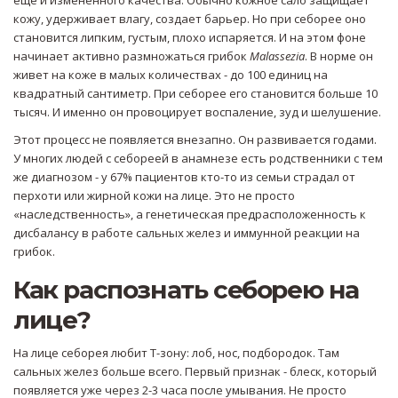
еще и измененного качества. Обычно кожное сало защищает
кожу, удерживает влагу, создает барьер. Но при себорее оно
становится липким, густым, плохо испаряется. И на этом фоне
начинает активно размножаться грибок
Malassezia
. В норме он
живет на коже в малых количествах - до 100 единиц на
квадратный сантиметр. При себорее его становится больше 10
тысяч. И именно он провоцирует воспаление, зуд и шелушение.
Этот процесс не появляется внезапно. Он развивается годами.
У многих людей с себореей в анамнезе есть родственники с тем
же диагнозом - у 67% пациентов кто-то из семьи страдал от
перхоти или жирной кожи на лице. Это не просто
«наследственность», а генетическая предрасположенность к
дисбалансу в работе сальных желез и иммунной реакции на
грибок.
Как распознать себорею на
лице?
На лице себорея любит Т-зону: лоб, нос, подбородок. Там
сальных желез больше всего. Первый признак - блеск, который
появляется уже через 2-3 часа после умывания. Не просто