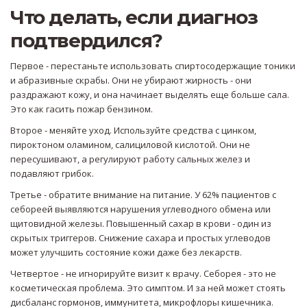
Что делать, если диагноз
подтвердился?
Первое - перестаньте использовать спиртосодержащие тоники
и абразивные скрабы. Они не убирают жирность - они
раздражают кожу, и она начинает выделять еще больше сала.
Это как гасить пожар бензином.
Второе - меняйте уход. Используйте средства с цинком,
пироктоном оламином, салициловой кислотой. Они не
пересушивают, а регулируют работу сальных желез и
подавляют грибок.
Третье - обратите внимание на питание. У 62% пациентов с
себореей выявляются нарушения углеводного обмена или
щитовидной железы. Повышенный сахар в крови - один из
скрытых триггеров. Снижение сахара и простых углеводов
может улучшить состояние кожи даже без лекарств.
Четвертое - не игнорируйте визит к врачу. Себорея - это не
косметическая проблема. Это симптом. И за ней может стоять
дисбаланс гормонов, иммунитета, микрофлоры кишечника.