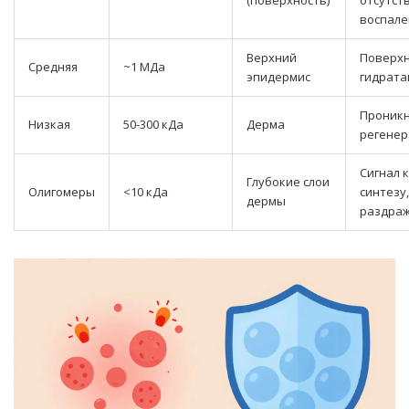
(поверхность)
отсутст
воспале
Верхний
Поверхн
Средняя
~1 МДа
эпидермис
гидрата
Проникн
Низкая
50-300 кДа
Дерма
регенер
Сигнал к
Глубокие слои
Олигомеры
<10 кДа
синтезу,
дермы
раздра