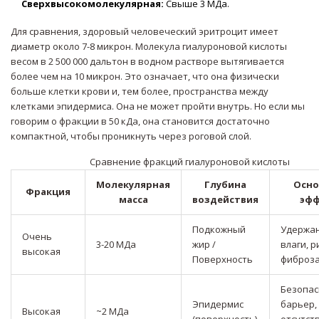
Сверхвысокомолекулярная:
Свыше 3 МДа.
Для сравнения, здоровый человеческий эритроцит имеет
диаметр около 7-8 микрон. Молекула гиалуроновой кислоты
весом в 2 500 000 дальтон в водном растворе вытягивается
более чем на 10 микрон. Это означает, что она физически
больше клетки крови и, тем более, пространства между
клетками эпидермиса. Она не может пройти внутрь. Но если мы
говорим о фракции в 50 кДа, она становится достаточно
компактной, чтобы проникнуть через роговой слой.
Сравнение фракций гиалуроновой кислоты
Молекулярная
Глубина
Осно
Фракция
масса
воздействия
эфф
Подкожный
Удержа
Очень
3-20 МДа
жир /
влаги, р
высокая
Поверхность
фиброз
Безопа
Эпидермис
барьер,
Высокая
~2 МДа