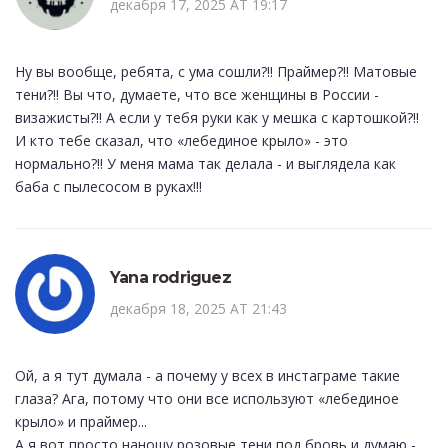
декабря 17, 2025 AT 19:17
Ну вы вообще, ребята, с ума сошли?!! Праймер?!! Матовые
тени?!! Вы что, думаете, что все женщины в России -
визажисты?!! А если у тебя руки как у мешка с картошкой?!!
И кто тебе сказал, что «лебединое крыло» - это
нормально?!! У меня мама так делала - и выглядела как
баба с пылесосом в руках!!!
Yana rodriguez
декабря 18, 2025 AT 21:43
Ой, а я тут думала - а почему у всех в инстаграме такие
глаза? Ага, потому что они все используют «лебединое
крыло» и праймер...
А я вот просто наношу розовые тени под бровь и думаю -