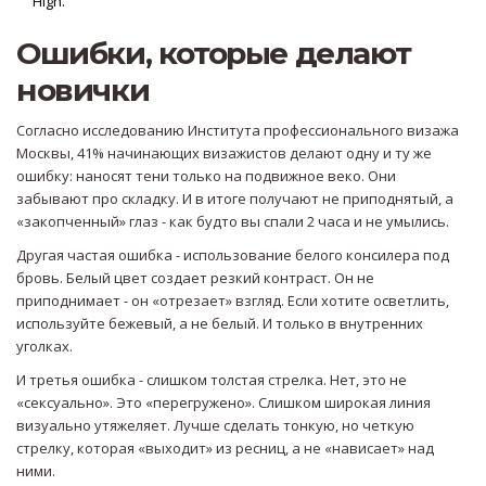
High.
Ошибки, которые делают
новички
Согласно исследованию Института профессионального визажа
Москвы, 41% начинающих визажистов делают одну и ту же
ошибку: наносят тени только на подвижное веко. Они
забывают про складку. И в итоге получают не приподнятый, а
«закопченный» глаз - как будто вы спали 2 часа и не умылись.
Другая частая ошибка - использование белого консилера под
бровь. Белый цвет создает резкий контраст. Он не
приподнимает - он «отрезает» взгляд. Если хотите осветлить,
используйте бежевый, а не белый. И только в внутренних
уголках.
И третья ошибка - слишком толстая стрелка. Нет, это не
«сексуально». Это «перегружено». Слишком широкая линия
визуально утяжеляет. Лучше сделать тонкую, но четкую
стрелку, которая «выходит» из ресниц, а не «нависает» над
ними.