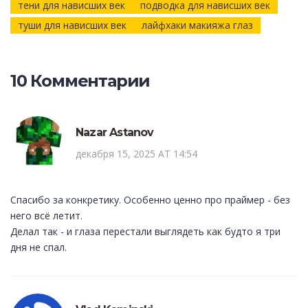
тени для нависших век
подводка для нависших век
туши для нависших век
лайфхаки макияжа глаз
10 Комментарии
Nazar Astanov
декабря 15, 2025 AT 14:54
Спасибо за конкретику. Особенно ценно про праймер - без
него всё летит.
Делал так - и глаза перестали выглядеть как будто я три
дня не спал.