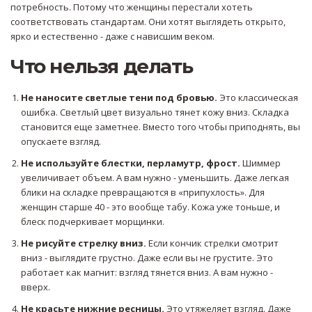
потребность. Потому что женщины перестали хотеть
соответствовать стандартам. Они хотят выглядеть открыто,
ярко и естественно - даже с нависшим веком.
Что нельзя делать
Не наносите светлые тени под бровью.
Это классическая
ошибка. Светлый цвет визуально тянет кожу вниз. Складка
становится еще заметнее. Вместо того чтобы приподнять, вы
опускаете взгляд.
Не используйте блестки, перламутр, фрост.
Шиммер
увеличивает объем. А вам нужно - уменьшить. Даже легкая
блики на складке превращаются в «припухлость». Для
женщин старше 40 - это вообще табу. Кожа уже тоньше, и
блеск подчеркивает морщинки.
Не рисуйте стрелку вниз.
Если кончик стрелки смотрит
вниз - выглядите грустно. Даже если вы не грустите. Это
работает как магнит: взгляд тянется вниз. А вам нужно -
вверх.
Не красьте нижние ресницы.
Это утяжеляет взгляд. Даже