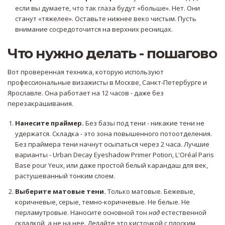
если вы думаете, что так глаза будут «больше». Нет. Они
станут «тяжелее». Оставьте нижнее веко чистым. Пусть
внимание сосредоточится на верхних ресницах.
Что нужно делать - пошагово
Вот проверенная техника, которую используют
профессиональные визажисты в Москве, Санкт-Петербурге и
Ярославле. Она работает на 12 часов - даже без
перезакрашивания.
Нанесите праймер.
Без базы под тени - никакие тени не
удержатся. Складка - это зона повышенного потоотделения.
Без праймера тени начнут осыпаться через 2 часа. Лучшие
варианты - Urban Decay Eyeshadow Primer Potion, L'Oréal Paris
Base pour Yeux, или даже простой белый карандаш для век,
растушеванный тонким слоем.
Выберите матовые тени.
Только матовые. Бежевые,
коричневые, серые, темно-коричневые. Не белые. Не
перламутровые. Наносите основной тон
над
естественной
складкой, а не на нее. Делайте это кисточкой с плоским