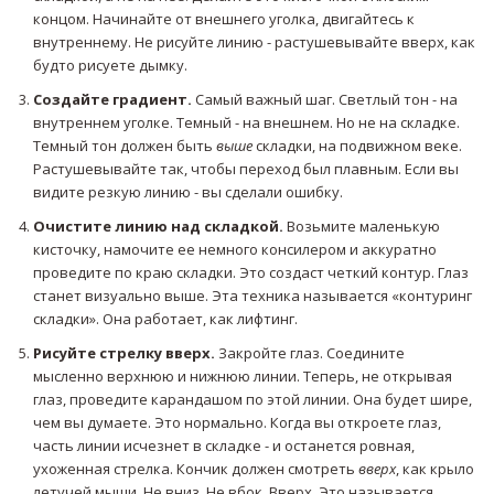
концом. Начинайте от внешнего уголка, двигайтесь к
внутреннему. Не рисуйте линию - растушевывайте вверх, как
будто рисуете дымку.
Создайте градиент.
Самый важный шаг. Светлый тон - на
внутреннем уголке. Темный - на внешнем. Но не на складке.
Темный тон должен быть
выше
складки, на подвижном веке.
Растушевывайте так, чтобы переход был плавным. Если вы
видите резкую линию - вы сделали ошибку.
Очистите линию над складкой.
Возьмите маленькую
кисточку, намочите ее немного консилером и аккуратно
проведите по краю складки. Это создаст четкий контур. Глаз
станет визуально выше. Эта техника называется «контуринг
складки». Она работает, как лифтинг.
Рисуйте стрелку вверх.
Закройте глаз. Соедините
мысленно верхнюю и нижнюю линии. Теперь, не открывая
глаз, проведите карандашом по этой линии. Она будет шире,
чем вы думаете. Это нормально. Когда вы откроете глаз,
часть линии исчезнет в складке - и останется ровная,
ухоженная стрелка. Кончик должен смотреть
вверх
, как крыло
летучей мыши. Не вниз. Не вбок. Вверх. Это называется