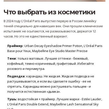
Что выбрать из косметики
В 2024 году L'Oréal Paris выпустил первую в России линейку
теней специально для нависших век. Они прошли клинические
испытания: не осыпаются, не размазываются, держатся 12
часов. Но это не единственный вариант.
Праймер:
Urban Decay Eyeshadow Primer Potion, L'Oréal Paris
Base pour Yeux, Maybelline Eye Studio Master Precise
Тени:
только матовые. Лучшие оттенки - бежевый,
кофейный, темно-коричневый, графитовый. Избегайте
розового и перламутра.
Подводка:
карандаш. Не жидкая. Жидкая подводка не
растушевывается, и если вы сделаете ошибку - ее не
спрятать. Карандаш можно растушевать пальцем - и
получится естественная «дымка».
Тушь:
водостойкая + праймер. Лучшие марки - Estée Lauder,
L'Oréal Paris Double Extend, Maybelline Lash Sensational Sky