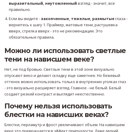
выразительный, неутомленный
взгляд - значит, все
правильно.
Если вы видите -
закопченные, тяжелые, размытые
глаза -
вернитесь к шагу 1. Праймер, матовые тени, растушевка
вверх, стрелка вверх - это не рекомендации. Это
обязательные правила.
Можно ли использовать светлые
тени на нависшем веке?
Нет, не под бровью. Светлые тени в этой зоне визуально
опускают веко и делают складку еще заметнее. Но бежевый
оттенок можно использовать только в внутренних уголках глаз
- это визуально расширяет взгляд. Главное - не белый. Белый
создает резкий контраст и выглядит неестественно.
Почему нельзя использовать
блестки на нависших веках?
Блестки, перламутр и фрост увеличивают объем. На нависшем
веке это превращается в эффект припухлости. Даже легкий