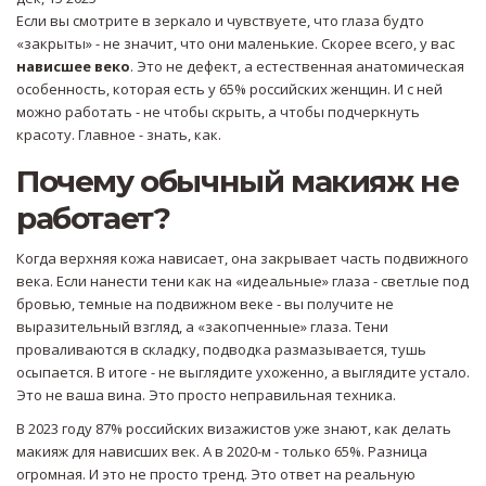
Если вы смотрите в зеркало и чувствуете, что глаза будто
«закрыты» - не значит, что они маленькие. Скорее всего, у вас
нависшее веко
. Это не дефект, а естественная анатомическая
особенность, которая есть у 65% российских женщин. И с ней
можно работать - не чтобы скрыть, а чтобы подчеркнуть
красоту. Главное - знать, как.
Почему обычный макияж не
работает?
Когда верхняя кожа нависает, она закрывает часть подвижного
века. Если нанести тени как на «идеальные» глаза - светлые под
бровью, темные на подвижном веке - вы получите не
выразительный взгляд, а «закопченные» глаза. Тени
проваливаются в складку, подводка размазывается, тушь
осыпается. В итоге - не выглядите ухоженно, а выглядите устало.
Это не ваша вина. Это просто неправильная техника.
В 2023 году 87% российских визажистов уже знают, как делать
макияж для нависших век. А в 2020-м - только 65%. Разница
огромная. И это не просто тренд. Это ответ на реальную