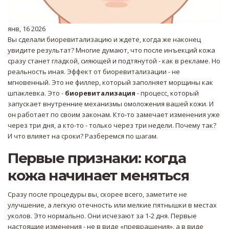
янв, 16 2026
Вы сделали биоревитализацию и ждете, когда же наконец
увидите результат? Многие думают, что после инъекций кожа
сразу станет гладкой, сияющей и подтянутой - как в рекламе. Но
реальность иная. Эффект от биоревитализации - не
мгновенный. Это не филлер, который заполняет морщины как
шпаклевка. Это -
биоревитализация
- процесс, который
запускает внутренние механизмы омоложения вашей кожи. И
он работает по своим законам. Кто-то замечает изменения уже
через три дня, а кто-то - только через три недели. Почему так?
И что влияет на сроки? Разберемся по шагам.
Первые признаки: когда
кожа начинает меняться
Сразу после процедуры вы, скорее всего, заметите не
улучшение, а легкую отечность или мелкие пятнышки в местах
уколов. Это нормально. Они исчезают за 1-2 дня. Первые
настоящие изменения - не в виде «превращения», а в виде