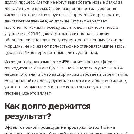
долгий процесс. Клетки не могут выработать новые белки за
день. Им нужно время. Стабилизированная гиалуроновая
кислота, которая используется в современных препаратах,
действует медленнее, но дольше. Эффект нарастает
постепенно: каждая последующая неделя приносит новые
улучшения. К 25-30 дню кожа выглядит по-настоящему
обновленной: она плотнее, упругая, с естественным сиянием.
Морщины не исчезают полностью - но становятся мягче. Поры
сужаются. Лицо перестает выглядеть уставшим.
Исследования показывают: у 45% пациентов пик эффекта
приходится на 7-10 дней, у 23% - на 2-3 недели, а у 32% - на 3-4
недели. Это значит, что ваш организм работает в своем темпе.
Не сравнивайте себя с другими. У кого-то метаболизм быстрее,
у кого-то - медленнее. У кого-то кожа тоньше, у кого-то -
плотнее. Все это влияет.
Как долго держится
результат?
Эффект от одной процедуры не продержится год. Но и не
исчезнет через месяц. Средний срок сохранения результата - 6-