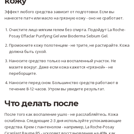
кожу
Эффект любого средства зависит от подготовки. Если вы
нанесете патч или масло на грязную кожу - оно не сработает.
Очистите лицо мягким гелем без спирта. Подойдут La Roche-
Posay Effaclar Purifying Gel или Bioderma Sebium Gel.
Промокните кожу полотенцем - не трите, не растирайте. Кожа
должна быть сухой.
Наносите средство только на воспаленный участок. Не
мазите вокруг. Даже если кожа кажется «грязной» - не
переборщите.
Наносите перед сном. Большинство средств работают в
течение 8-12 часов. Утром вы увидите результат.
Что делать после
После того как воспаление ушло - не расслабляйтесь. Кожа
ослаблена. Следующие 2-3 дня используйте успокаивающие
средства. Крем с пантенолом - например, La Roche-Posay
Cicaplast Baume B5 - ускоряет восстановление на 40%, как