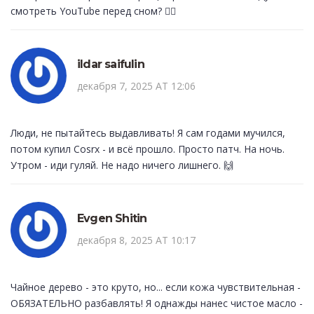
смотреть YouTube перед сном? 🤷‍♂️
ildar saifulin
декабря 7, 2025 AT 12:06
Люди, не пытайтесь выдавливать! Я сам годами мучился,
потом купил Cosrx - и всё прошло. Просто патч. На ночь.
Утром - иди гуляй. Не надо ничего лишнего. 🙌
Evgen Shitin
декабря 8, 2025 AT 10:17
Чайное дерево - это круто, но... если кожа чувствительная -
ОБЯЗАТЕЛЬНО разбавлять! Я однажды нанес чистое масло -