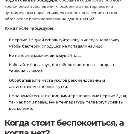
Подготовка к процедуре:
Сообщите косметологу обо всех
хронических заболеваниях, особенно акне, герпесе или
аутоиммунных нарушениях. Активное воспаление на коже -
абсолютное противопоказание для инъекций.
Уход после процедуры:
В первые 3-5 дней используйте новую чистую наволочку,
чтобы бактерии с подушки не попадали на лицо.
Не наносите макияж минимум 24 часа.
Избегайте бань, саун, бассейнов и активного загара в
течение 72 часов.
Обрабатывайте места уколов рекомендованным
антисептиком в первые сутки.
Не занимайтесь интенсивными тренировками первые 2 дня,
так как пот и повышение температуры тела могут усилить
воспаление.
Когда стоит беспокоиться, а
когда нет?