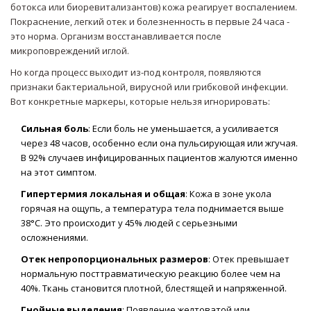
ботокса
или биоревитализантов) кожа реагирует воспалением.
Покраснение, легкий отек и болезненность в первые 24 часа -
это норма. Организм восстанавливается после
микроповреждений иглой.
Но когда процесс выходит из-под контроля, появляются
признаки бактериальной, вирусной или грибковой инфекции.
Вот конкретные маркеры, которые нельзя игнорировать:
Сильная боль
: Если боль не уменьшается, а усиливается
через 48 часов, особенно если она пульсирующая или жгучая.
В 92% случаев инфицированных пациентов жалуются именно
на этот симптом.
Гипертермия локальная и общая
: Кожа в зоне укола
горячая на ощупь, а температура тела поднимается выше
38°C. Это происходит у 45% людей с серьезными
осложнениями.
Отек непропорциональных размеров
: Отек превышает
нормальную посттравматическую реакцию более чем на
40%. Ткань становится плотной, блестящей и напряженной.
Гнойные выделения
: Появление желтоватой или