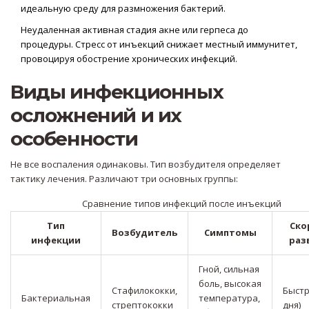
идеальную среду для размножения бактерий.
Неудаленная активная стадия акне или герпеса до
процедуры. Стресс от инъекций снижает местный иммунитет,
провоцируя обострение хронических инфекций.
Виды инфекционных
осложнений и их
особенности
Не все воспаления одинаковы. Тип возбудителя определяет
тактику лечения. Различают три основных группы:
Сравнение типов инфекций после инъекций
Тип
Ско
Возбудитель
Симптомы
инфекции
раз
Гной, сильная
боль, высокая
Стафилококки,
Быстр
Бактериальная
температура,
стрептококки
дня)