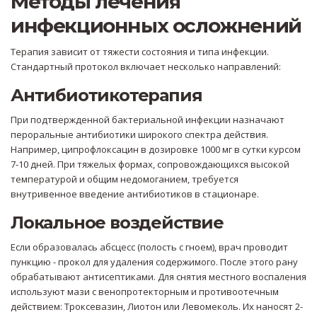
Методы лечения
инфекционных осложнений
Терапия зависит от тяжести состояния и типа инфекции.
Стандартный протокол включает несколько направлений:
Антибиотикотерапия
При подтвержденной бактериальной инфекции назначают
пероральные антибиотики широкого спектра действия.
Например, ципрофлоксацин в дозировке 1000 мг в сутки курсом
7-10 дней. При тяжелых формах, сопровождающихся высокой
температурой и общим недомоганием, требуется
внутривенное введение антибиотиков в стационаре.
Локальное воздействие
Если образовалась абсцесс (полость с гноем), врач проводит
пункцию - прокол для удаления содержимого. После этого рану
обрабатывают антисептиками. Для снятия местного воспаления
используют мази с венопротекторным и противоотечным
действием:
Троксевазин
,
Лиотон
или
Левомеколь
. Их наносят 2-