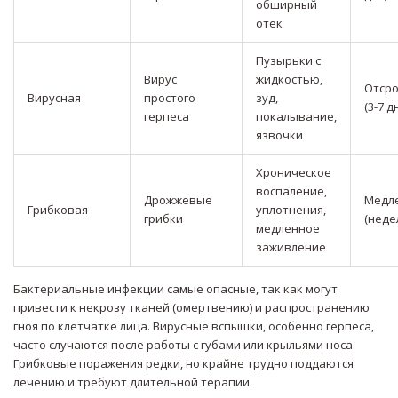
обширный
отек
Пузырьки с
Вирус
жидкостью,
Отср
Вирусная
простого
зуд,
(3-7 д
герпеса
покалывание,
язвочки
Хроническое
воспаление,
Дрожжевые
Медл
Грибковая
уплотнения,
грибки
(неде
медленное
заживление
Бактериальные инфекции самые опасные, так как могут
привести к некрозу тканей (омертвению) и распространению
гноя по клетчатке лица. Вирусные вспышки, особенно герпеса,
часто случаются после работы с губами или крыльями носа.
Грибковые поражения редки, но крайне трудно поддаются
лечению и требуют длительной терапии.