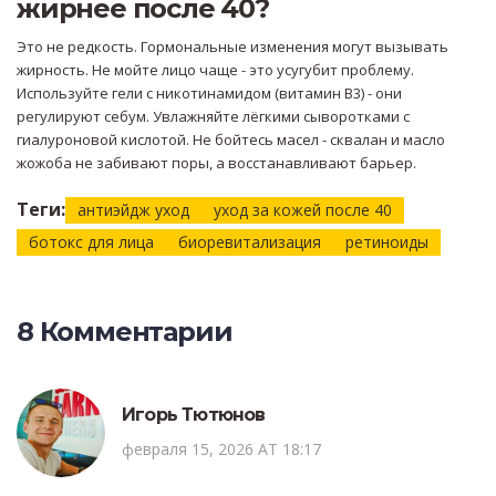
жирнее после 40?
Это не редкость. Гормональные изменения могут вызывать
жирность. Не мойте лицо чаще - это усугубит проблему.
Используйте гели с никотинамидом (витамин B3) - они
регулируют себум. Увлажняйте лёгкими сыворотками с
гиалуроновой кислотой. Не бойтесь масел - сквалан и масло
жожоба не забивают поры, а восстанавливают барьер.
Теги:
антиэйдж уход
уход за кожей после 40
ботокс для лица
биоревитализация
ретиноиды
8 Комментарии
Игорь Тютюнов
февраля 15, 2026 AT 18:17