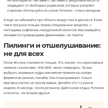
Антиоксиданты - витамин С, витамин Е, феруловая кислота -
защищают от свободных радикалов, которые ускоряют
старение. Используйте их утром. Ретинол - только вечером.
И ещё: не забывайте про область вокруг глаз и декольте. Кожа
там в три раза тоньше. Нужны специальные средства - с
пептидами, кофеином, гиалуроновой кислотой. Массажируйте
лёгкими постукивающими движениями - не тяните!
Пилинги и отшелушивание:
не для всех
После 40 кожа становится тоньше. Это значит, что агрессивные
пилинги с кислотами - AHA, BHA - могут повредить. Лучше
выбрать энзимные пудры или мягкие пилинги на основе
ферментов (ананас, папайя). Они отшелушивают только
мёртвые клетки, не трогая живые. Делайте это 1-2 раза в
неделю. И никогда - после ретинола. Дайте коже отдых. Ретинол
и кислоты - не лучшие друзья.