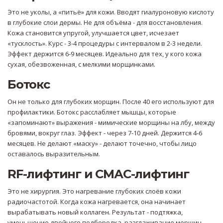
Это не уколы, а «питьё» для кожи. Вводят гиалуроновую кислоту
в глубокие слои дермы. Не для объёма - для восстановления.
Кожа становится упругой, улучшается цвет, исчезает
«тусклость». Курс - 3-4 процедуры с интервалом в 2-3 недели.
Эффект держится 6-9 месяцев. Идеально для тех, у кого кожа
сухая, обезвоженная, с мелкими морщинками.
Ботокс
Он не только для глубоких морщин. После 40 его используют для
профилактики. Ботокс расслабляет мышцы, которые
«запоминают» выражения - мимические морщины на лбу, между
бровями, вокруг глаз. Эффект - через 7-10 дней. Держится 4-6
месяцев. Не делают «маску» - делают точечно, чтобы лицо
оставалось выразительным.
RF-лифтинг и СМАС-лифтинг
Это не хирургия. Это нагревание глубоких слоёв кожи
радиочастотой. Когда кожа нагревается, она начинает
вырабатывать новый коллаген. Результат - подтяжка,
уменьшение двойного подбородка, разглаживание морщин.