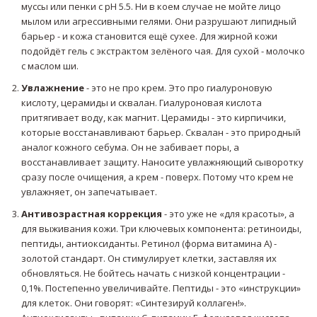
муссы или пенки с pH 5.5. Ни в коем случае не мойте лицо
мылом или агрессивными гелями. Они разрушают липидный
барьер - и кожа становится ещё сухее. Для жирной кожи
подойдёт гель с экстрактом зелёного чая. Для сухой - молочко
с маслом ши.
Увлажнение
- это не про крем. Это про гиалуроновую
кислоту, церамиды и сквалан. Гиалуроновая кислота
притягивает воду, как магнит. Церамиды - это кирпичики,
которые восстанавливают барьер. Сквалан - это природный
аналог кожного себума. Он не забивает поры, а
восстанавливает защиту. Наносите увлажняющий сыворотку
сразу после очищения, а крем - поверх. Потому что крем не
увлажняет, он запечатывает.
Антивозрастная коррекция
- это уже не «для красоты», а
для выживания кожи. Три ключевых компонента: ретиноиды,
пептиды, антиоксиданты. Ретинол (форма витамина А) -
золотой стандарт. Он стимулирует клетки, заставляя их
обновляться. Не бойтесь начать с низкой концентрации -
0,1%. Постепенно увеличивайте. Пептиды - это «инструкции»
для клеток. Они говорят: «Синтезируй коллаген!».