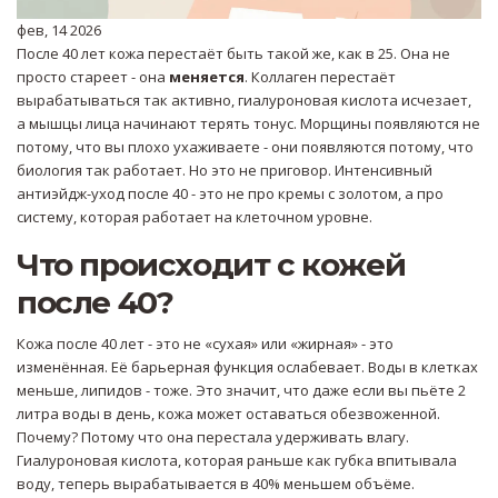
фев, 14 2026
После 40 лет кожа перестаёт быть такой же, как в 25. Она не
просто стареет - она
меняется
. Коллаген перестаёт
вырабатываться так активно, гиалуроновая кислота исчезает,
а мышцы лица начинают терять тонус. Морщины появляются не
потому, что вы плохо ухаживаете - они появляются потому, что
биология так работает. Но это не приговор. Интенсивный
антиэйдж-уход после 40 - это не про кремы с золотом, а про
систему, которая работает на клеточном уровне.
Что происходит с кожей
после 40?
Кожа после 40 лет - это не «сухая» или «жирная» - это
изменённая. Её барьерная функция ослабевает. Воды в клетках
меньше, липидов - тоже. Это значит, что даже если вы пьёте 2
литра воды в день, кожа может оставаться обезвоженной.
Почему? Потому что она перестала удерживать влагу.
Гиалуроновая кислота, которая раньше как губка впитывала
воду, теперь вырабатывается в 40% меньшем объёме.