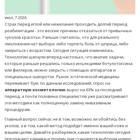
июл, 7 2026
Страх перед иглой или нежелание проходить долгий период
реабилитации - это веские причины отказаться от привычных
«уколов красоты». Раньше считалось, что для реального
омоложения нет выбора: либо терпеть боль от шприца, либо
смириться с возрастом. Сегодня ситуация изменилась.
Технологии шагнули вперед настолько, что многие задачи,
которые раньше решались только инъекциями ботулотоксина
или филлеров, можно закрыть с помощью аппаратов и
специальных сывороток. Рынок эстетической медицины
переживает бум: по данным исследований, спрос на
аппаратную косметологию
вырос на 63% за последний
период, а почти половина специалистов уже рассматривают
эти методики как полноценную замену инвазивным
процедурам.
Главный вопрос сейчас не в том, возможно ли обойтись без
уколов, а в том, какой метод подойдет именно вашей коже и
вашим целям. Давайте разберемся, какие технологии сегодня
предлагают клиники и почему они становятся выбором номер