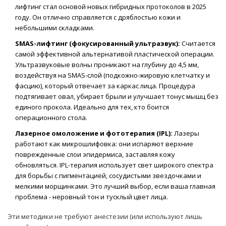
лифтинг стал основой новых гибридных протоколов в 2025
году. Он отлично справляется с дряблостью кожи и
небольшими складками.
SMAS-лифтинг (фокусированный ультразвук):
Считается
самой эффективной альтернативой пластической операции.
Ультразвуковые волны проникают на глубину до 4,5 мм,
воздействуя на SMAS-слой (подкожно-жировую клетчатку и
фасцию), который отвечает за каркас лица. Процедура
подтягивает овал, убирает брыли и улучшает тонус мышц без
единого прокола. Идеально для тех, кто боится
операционного стола.
Лазерное омоложение и фототерапия (IPL):
Лазеры
работают как микрошлифовка: они испаряют верхние
поврежденные слои эпидермиса, заставляя кожу
обновляться. IPL-терапия использует свет широкого спектра
для борьбы с пигментацией, сосудистыми звездочками и
мелкими морщинками. Это лучший выбор, если ваша главная
проблема - неровный тон и тусклый цвет лица.
Эти методики не требуют анестезии (или используют лишь