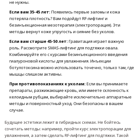
не нужны.
Если вам 35-45 лет:
Появились первые заломы и кожа
потеряла плотность? Вам подойдут RF-лифтинг и
безинъекционная мезотерапия (электропорация). Эти
методы вернут коже упругость и сияние без уколов.
Если вам старше 45-50 лет:
Гравитация играет важную
роль. Рассмотрите SMAS-лифтинг для подтяжки овала.
Комбинируйте его с курсами безинъекционного введения
гиалуроновой кислоты для увлажнения. Инъекции
ботулотоксина можно использовать точечно, только там, где
мышцы слишком активны.
При противопоказаниях к уколам:
Если вы принимаете
препараты, разжижающие кровь, или имеете склонность к
келоидным рубцам, выбирайте исключительно аппаратные
методы и поверхностный уход. Они безопасны в вашем
случае.
Будущее эстетики лежит в гибридных схемах. Не бойтесь
сочетать методы: например, пройти курс электропорации для
увлажнения, а затем сделать RF-лифтинг для подтяжки. Такой