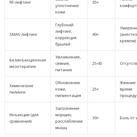
RF-лифтинг
35+
уплотнение
комфорт
кожи
Глубокий
Умерен
лифтинг,
SMAS-лифтинг
40+
(анесте
коррекция
кремом)
брылей
Увлажнение,
Безинъекционная
сияние,
25-45
Отсутст
мезотерапия
питание
Обновление
Жжение 
Химические
кожи,
25+
время
пилинги
пигментация
процед
Заполнение
Инъекции (для
морщин,
30+
Боль от 
сравнения)
расслабление
мышц